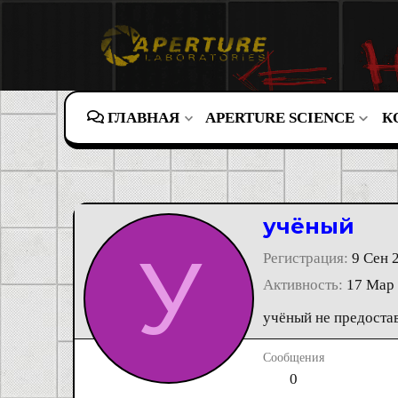
ГЛАВНАЯ
APERTURE SCIENCE
К
учёный
У
Регистрация
9 Сен 
Активность
17 Мар
учёный не предоста
Сообщения
0