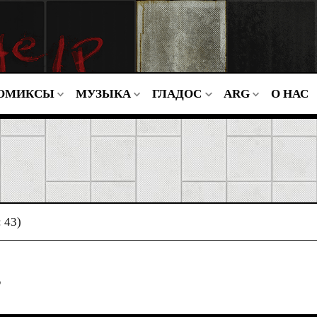
ОМИКСЫ
МУЗЫКА
ГЛАДОС
ARG
О НАС
 43)
ю