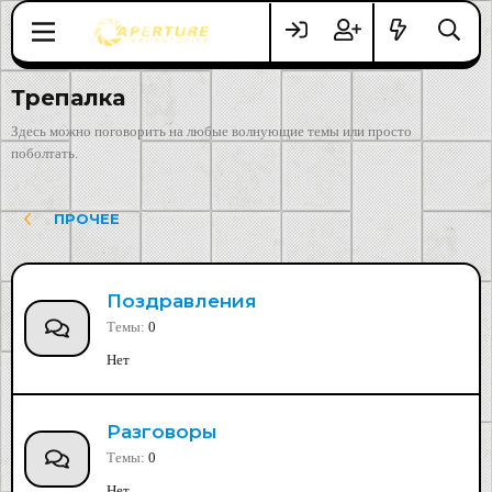
Трепалка
Здесь можно поговорить на любые волнующие темы или просто
поболтать.
ПРОЧЕЕ
Поздравления
Темы
0
Нет
Разговоры
Темы
0
Нет