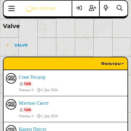
Valve
VALVE
Фильтры
Стив Теодор
Gish
Ответы
0
1 Дек 2024
Мэттью Скотт
Gish
Ответы
0
1 Дек 2024
Карен Прелл