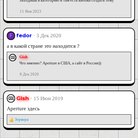
Заходишь в категорию и там есть кнопка создать тему
11 Янв 2023
fedor
3 Дек 2020
F
а в какой стране это находится ?
Gish
Что именно? Aperture в США, а сайт в России))
8 Дек 2020
Gish
15 Июн 2019
Aperture здесь
Зеркора
Р
е
а