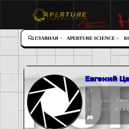
ГЛАВНАЯ
APERTURE SCIENCE
К
Евгений Ц
17
Регистрация
3 Фев
Активность
30 Окт