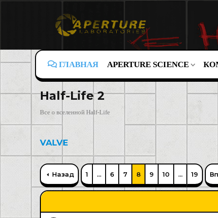
ГЛАВНАЯ
APERTURE SCIENCE
КО
Half-Life 2
Все о вселенной Half-Life
VALVE
Назад
1
...
6
7
8
9
10
...
19
В