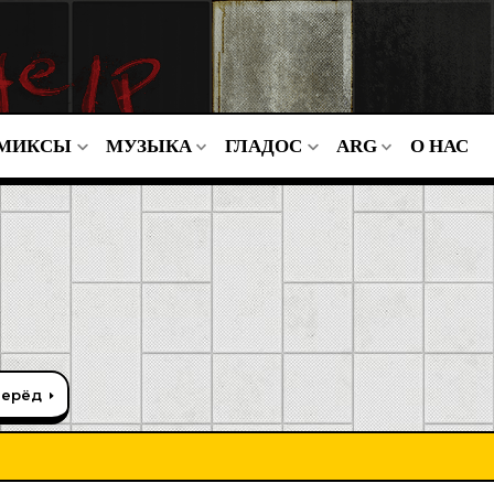
МИКСЫ
МУЗЫКА
ГЛАДОС
ARG
О НАС
перёд