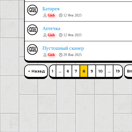
Батарея
Gish
12 Фев 2025
Аптечка
Gish
12 Фев 2025
Пустошный сканер
Gish
29 Янв 2025
Назад
1
...
6
7
8
9
10
...
19
В