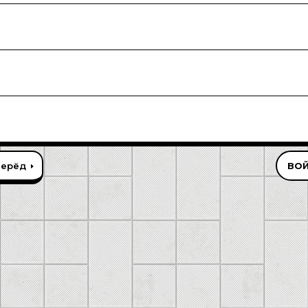
перёд
ВОЙ