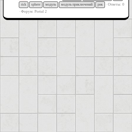
Ответы: 0
rick
sphere
модуль
модуль приключений
рик
Форум:
Portal 2