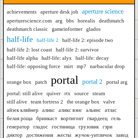
aperture science
achievements
aperture desk job
aperturescience.com
arg
bbs
borealis
deathmatch
deathmatch classic
gameinformer
glados
half-life
half-life 2
half-life 2: episode two
half-life 2: lost coast
half-life 2: survivor
half-life alpha
half-life: alyx
half-life: decay
half-life: opposing force
mirt
mp7
narbacular drop
portal
portal 2
orange box
patch
portal arg
portal: still alive
quiver
rtx
source
steam
still alive
team fortress 2
the orange box
valve
айзек кляйнер
аликс
аликс вэнс
альянс
атлас
белая роща
бринкаст
вортигонт
гвардеец
гель
генератор
гладос
гостиница
грузовик
гэри
диктор
достижения
жесты
жучок-уитличок
завод