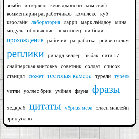
зомби
интервью
кейв джонсон
ким свифт
комментарии разработчиков
комплекс
куб
кэролайн
лаборатория
ларри
марк лэйдлоу
мина
модуль
обновление
пехотинец
пи-боди
прохождение
рабочий
разработка
рейвенхольм
реплики
ричард келлер
рыбак
сити 17
снайперская винтовка
советник
солдат
список
тестовая камера
станция
сюжет
турели
турель
фразы
уитли
уоллес брин
учёная
фауна
цитаты
хедкраб
чёрная меза
эллен маклейн
эрик уолпо