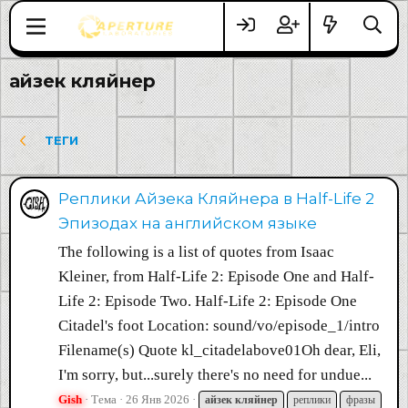
айзек кляйнер
ТЕГИ
Реплики Айзека Кляйнера в Half-Life 2
Эпизодах на английском языке
The following is a list of quotes from Isaac
Kleiner, from Half-Life 2: Episode One and Half-
Life 2: Episode Two. Half-Life 2: Episode One
Citadel's foot Location: sound/vo/episode_1/intro
Filename(s) Quote kl_citadelabove01Oh dear, Eli,
I'm sorry, but...surely there's no need for undue...
Gish
Тема
26 Янв 2026
айзек
кляйнер
реплики
фразы