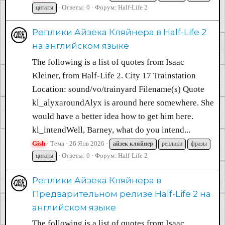
Ответы: 0
Форум:
Half-Life 2
цитаты
Реплики Айзека Кляйнера в Half-Life 2
на английском языке
The following is a list of quotes from Isaac
Kleiner, from Half-Life 2. City 17 Trainstation
Location: sound/vo/trainyard Filename(s) Quote
kl_alyxaroundAlyx is around here somewhere. She
would have a better idea how to get him here.
kl_intendWell, Barney, what do you intend...
Gish
Тема
26 Янв 2026
айзек
кляйнер
реплики
фразы
Ответы: 0
Форум:
Half-Life 2
цитаты
Реплики Айзека Кляйнера в
Предварительном релизе Half-Life 2 на
английском языке
The following is a list of quotes from Isaac