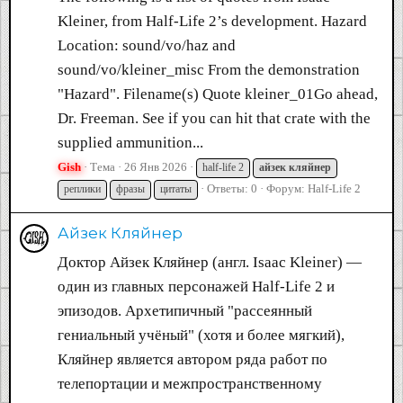
Kleiner, from Half-Life 2’s development. Hazard
Location: sound/vo/haz and
sound/vo/kleiner_misc From the demonstration
"Hazard". Filename(s) Quote kleiner_01Go ahead,
Dr. Freeman. See if you can hit that crate with the
supplied ammunition...
Gish
Тема
26 Янв 2026
half-life 2
айзек
кляйнер
Ответы: 0
Форум:
Half-Life 2
реплики
фразы
цитаты
Айзек Кляйнер
Доктор Айзек Кляйнер (англ. Isaac Kleiner) —
один из главных персонажей Half-Life 2 и
эпизодов. Архетипичный "рассеянный
гениальный учёный" (хотя и более мягкий),
Кляйнер является автором ряда работ по
телепортации и межпространственному