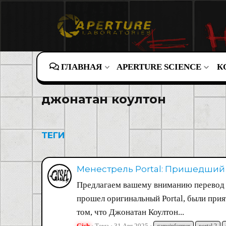
ГЛАВНАЯ
APERTURE SCIENCE
К
джонатан коултон
ТЕГИ
Менестрель Portal: Пришедший
Предлагаем вашему вниманию перевод 
прошел оригинальный Portal, были прия
том, что Джонатан Коултон...
Gish
Тема
31 Авг 2025