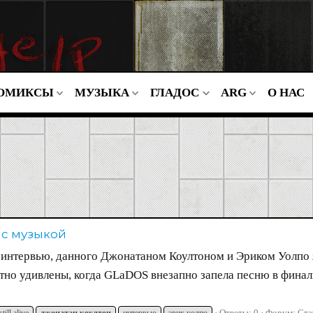
ОМИКСЫ
МУЗЫКА
ГЛАДОС
ARG
О НАС
 с музыкой
интервью, данного Джонатаном Коултоном и Эриком Уолпо ж
тно удивлены, когда GLaDOS внезапно запела песню в финал
Ответы: 0
Форум:
Ста