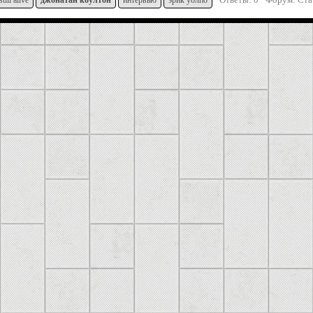
still alive
джонатан
коултон
интервью
эрик уолпо