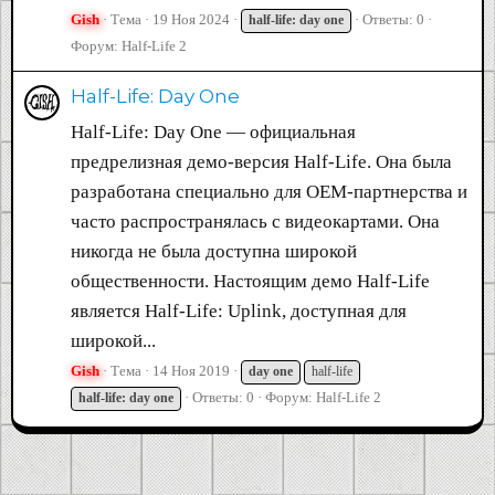
Gish
Тема
19 Ноя 2024
Ответы: 0
half-life:
day
one
Форум:
Half-Life 2
Half-Life: Day One
Half-Life: Day One — официальная
предрелизная демо-версия Half-Life. Она была
разработана специально для OEM-партнерства и
часто распространялась с видеокартами. Она
никогда не была доступна широкой
общественности. Настоящим демо Half-Life
является Half-Life: Uplink, доступная для
широкой...
Gish
Тема
14 Ноя 2019
day
one
half-life
Ответы: 0
Форум:
Half-Life 2
half-life:
day
one