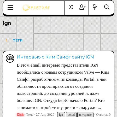
ign
ТЕГИ
Интервью с Ким Свифт cайту IGN
В этом email интервью представители IGN
пообщались с новым сотрудником Valve — Ким
Свифт, разработчиком из команды Portal, в чьи
обязанности простираются от создания
иллюстраций, до создания уровней и, даже
больше. IGN: Откуда берёт начало Portal? Кто
занимается игрой «изнутри» и «снаружи»...
Gish
Тема
27 Апр 2020
Ответы: 0
ign
portal
интервью