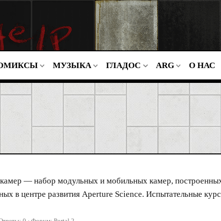
ОМИКСЫ
МУЗЫКА
ГЛАДОС
ARG
О НАС
 камер — набор модульных и мобильных камер, построенных
ых в центре развития Aperture Science. Испытательные кур
Ответы: 0
Форум:
Portal 2