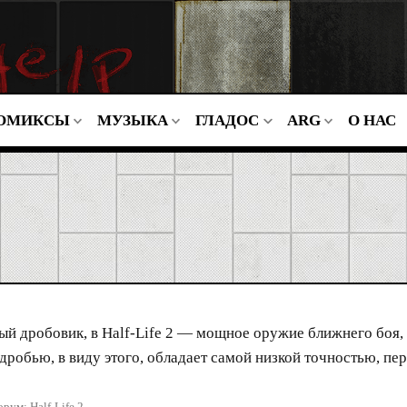
ОМИКСЫ
МУЗЫКА
ГЛАДОС
ARG
О НАС
ый дробовик, в Half-Life 2 — мощное оружие ближнего боя
робью, в виду этого, обладает самой низкой точностью, пер
орум:
Half-Life 2