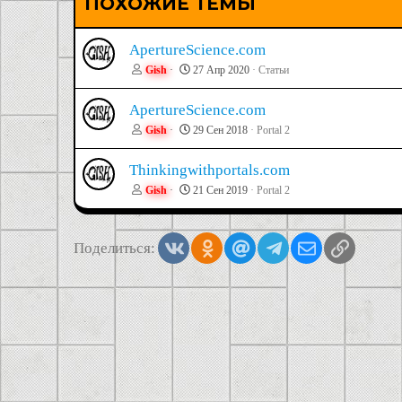
ПОХОЖИЕ ТЕМЫ
ApertureScience.com
Gish
27 Апр 2020
Статьи
ApertureScience.com
Gish
29 Сен 2018
Portal 2
Thinkingwithportals.com
Gish
21 Сен 2019
Portal 2
Vkontakte
Odnoklassniki
Mail.ru
Telegram
Электронная
Ссылка
Поделиться: