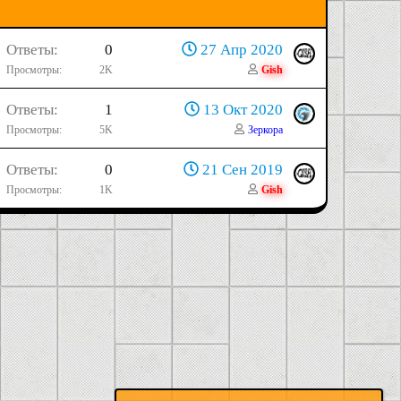
Ответы
0
27 Апр 2020
Просмотры
2K
Gish
Ответы
1
13 Окт 2020
Просмотры
5K
Зеркора
Ответы
0
21 Сен 2019
Просмотры
1K
Gish