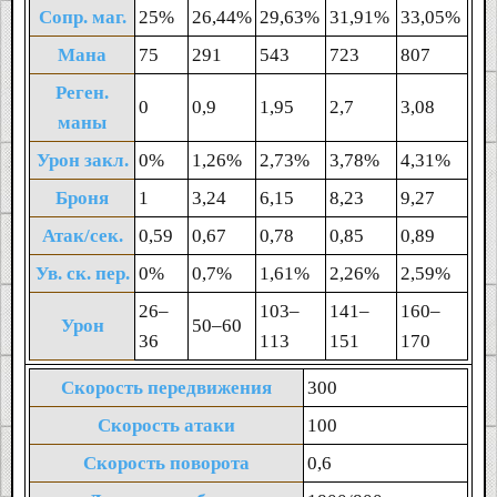
Сопр. маг.
25%
26,44%
29,63%
31,91%
33,05%
Мана
75
291
543
723
807
Реген.
0
0,9
1,95
2,7
3,08
маны
Урон закл.
0%
1,26%
2,73%
3,78%
4,31%
Броня
1
3,24
6,15
8,23
9,27
Атак/сек.
0,59
0,67
0,78
0,85
0,89
Ув. ск. пер.
0%
0,7%
1,61%
2,26%
2,59%
26‒
103‒
141‒
160‒
Урон
50‒60
36
113
151
170
Скорость передвижения
300
Скорость атаки
100
Скорость поворота
0,6