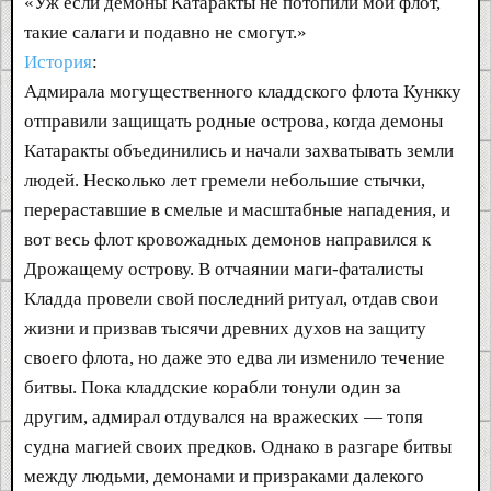
«Уж если демоны Катаракты не потопили мой флот,
такие салаги и подавно не смогут.»
История
:
Адмирала могущественного кладдского флота Кункку
отправили защищать родные острова, когда демоны
Катаракты объединились и начали захватывать земли
людей. Несколько лет гремели небольшие стычки,
перераставшие в смелые и масштабные нападения, и
вот весь флот кровожадных демонов направился к
Дрожащему острову. В отчаянии маги-фаталисты
Кладда провели свой последний ритуал, отдав свои
жизни и призвав тысячи древних духов на защиту
своего флота, но даже это едва ли изменило течение
битвы. Пока кладдские корабли тонули один за
другим, адмирал отдувался на вражеских — топя
судна магией своих предков. Однако в разгаре битвы
между людьми, демонами и призраками далекого