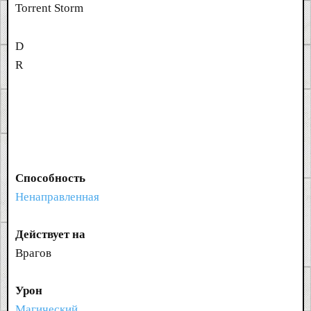
Torrent Storm
D
R
Способность
Ненаправленная
Действует на
Врагов
Урон
Магический