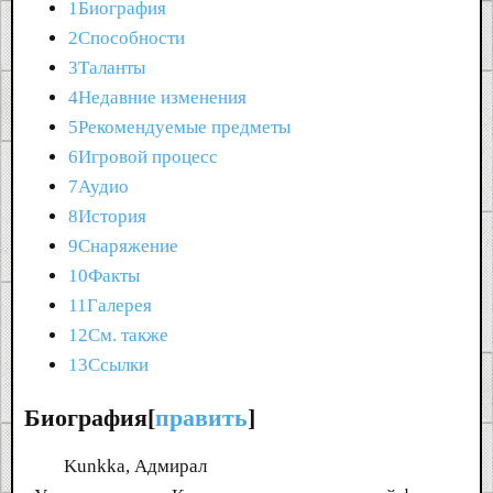
1Биография
2Способности
3Таланты
4Недавние изменения
5Рекомендуемые предметы
6Игровой процесс
7Аудио
8История
9Снаряжение
10Факты
11Галерея
12См. также
13Ссылки
Биография[
править
]
Kunkka, Адмирал