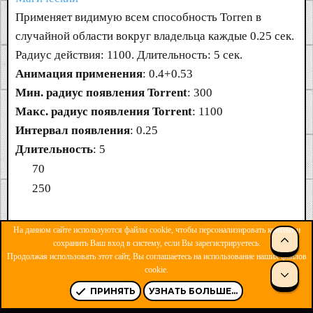
Применяет видимую всем способность Torren в
случайной области вокруг владельца каждые 0.25 сек.
Радиус действия: 1100. Длительность: 5 сек.
Анимация применения
: 0.4+0.53
Мин. радиус появления Torrent
: 300
Макс. радиус появления Torrent
: 1100
Интервал появления
: 0.25
Длительность
: 5
70
250
Замедление остается и пытается нанести урон, если
На данном сайте используются файлы cookie, чтобы персонализировать контент и
СВЕ
сохранить Ваш вход в систему, если Вы зарегистрируетесь.
дебафф был получен до иммунитета к заклинаниям и
Продолжая использовать этот сайт, Вы соглашаетесь на использование наших файлов
не был развеян.
cookie.
СНИ
Модификаторы
ПРИНЯТЬ
УЗНАТЬ БОЛЬШЕ...
Torrent Storm:
Нельзя развеять.