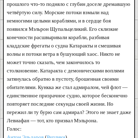
прошлого что-то подняло с глубин доселе дремавшую
четвёртую силу. Морские потоки взмыли над
немногими целыми кораблями, и в сердце боя
появился Мэльрон Щупальцеликий. Его склизкие
конечности расшвыривали корабли, разбивая
кладдские фрегаты о судна Катаракты и смешивая
волны и потоки ветра в бушующий хаос. Никто не
может точно сказать, чем закончилось то
столкновение. Катаракта с демоническими воплями
затянулась обратно в пустоту, брошенная своими
обитателями. Кункка же стал адмиралом, чей флот —
единственное призрачное судно, которое бесконечно
повторяет последние секунды своей жизни. Но
пережил ли ту бурю сам адмирал? Этого не знает даже
Левиафан — тот, кто призвал Мэльрона.
Голос:
Антон Эльдаров
(
Реплики
)