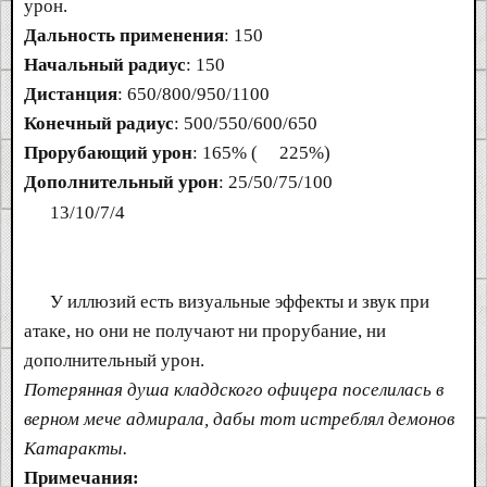
урон.
Дальность применения
: 150
Начальный радиус
: 150
Дистанция
: 650/800/950/1100
Конечный радиус
: 500/550/600/650
Прорубающий урон
: 165% (
225%)
Дополнительный урон
: 25/50/75/100
13/10/7/4
У иллюзий есть визуальные эффекты и звук при
атаке, но они не получают ни прорубание, ни
дополнительный урон.
Потерянная душа кладдского офицера поселилась в
верном мече адмирала, дабы тот истреблял демонов
Катаракты.
Примечания: