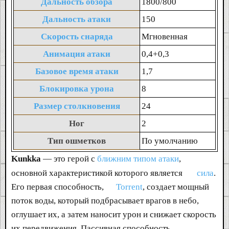
Дальность обзора
1800/800
Дальность атаки
150
Скорость снаряда
Мгновенная
Анимация атаки
0,4+0,3
Базовое время атаки
1,7
Блокировка урона
8
Размер столкновения
24
Ног
2
Тип ошметков
По умолчанию
Kunkka
— это герой с
ближним типом атаки
,
основной характеристикой которого является
сила
.
Его первая способность,
Torrent
, создает мощный
поток воды, который подбрасывает врагов в небо,
оглушает их, а затем наносит урон и снижает скорость
их передвижения. Пассивная способность,