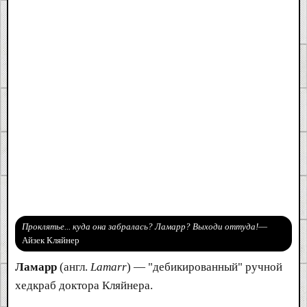
Проклятье... куда она забралась? Ламарр? Выходи оттуда!
—
Айзек Кляйнер
Ламарр
(англ.
Lamarr
) — "дебикированный" ручной
хедкраб доктора Кляйнера.