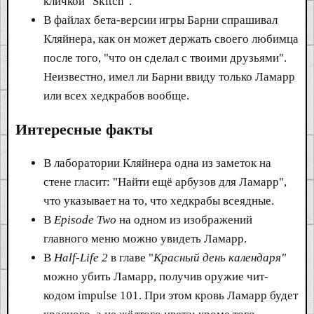
кличкой "Skitch".
В файлах бета-версии игры Барни спрашивал
Кляйнера, как он может держать своего любимца
после того, "что он сделал с твоими друзьями".
Неизвестно, имел ли Барни ввиду только Ламарр
или всех хедкрабов вообще.
Интересные факты
В лаборатории Кляйнера одна из заметок на
стене гласит: "Найти ещё арбузов для Ламарр",
что указывает на то, что хедкрабы всеядные.
В
Episode Two
на одном из изображений
главного меню можно увидеть Ламарр.
В
Half-Life 2
в главе "
Красный день календаря"
можно убить Ламарр, получив оружие чит-
кодом impulse 101. При этом кровь Ламарр будет