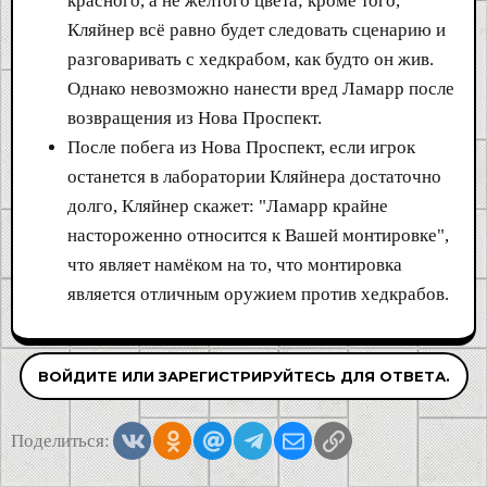
красного, а не жёлтого цвета; кроме того,
Кляйнер всё равно будет следовать сценарию и
разговаривать с хедкрабом, как будто он жив.
Однако невозможно нанести вред Ламарр после
возвращения из Нова Проспект.
После побега из Нова Проспект, если игрок
останется в лаборатории Кляйнера достаточно
долго, Кляйнер скажет: "Ламарр крайне
настороженно относится к Вашей монтировке",
что являет намёком на то, что монтировка
является отличным оружием против хедкрабов.
ВОЙДИТЕ ИЛИ ЗАРЕГИСТРИРУЙТЕСЬ ДЛЯ ОТВЕТА.
Vkontakte
Odnoklassniki
Mail.ru
Telegram
Электронная почта
Ссылка
Поделиться: