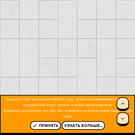
На данном сайте используются файлы cookie, чтобы персонализировать контент и
сохранить Ваш вход в систему, если Вы зарегистрируетесь.
Продолжая использовать этот сайт, Вы соглашаетесь на использование наших файлов
ОБРАТНАЯ СВЯЗЬ
УСЛОВИЯ И ПРАВИЛА
cookie.
ПОЛИТИКА КОНФИДЕНЦИАЛЬНОСТИ
ПОМОЩЬ
R
S
ПРИНЯТЬ
УЗНАТЬ БОЛЬШЕ...
S