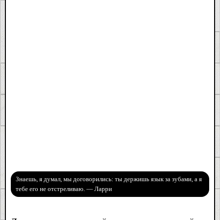
Знаешь, я думал, мы договорились: ты держишь язык за зубами, а я
тебе его не отстреливаю. — Ларри​