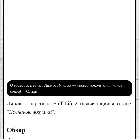
О господи! Бедный Лазло! Лучший ум своего поколения, и каков
конец!
— Сэнди
Лазло
— персонаж Half-Life 2, появляющийся в главе
"
Песчаные ловушки
".
Обзор