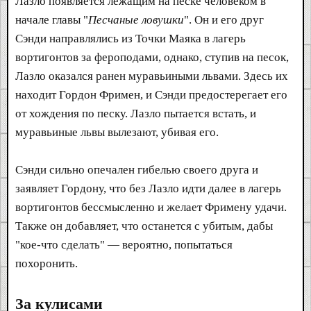
Лазло появляется лежащим на песке человеком в
начале главы "
Песчаные ловушки
". Он и его друг
Сэнди направлялись из Точки Маяка в лагерь
вортигонтов за фероподами, однако, ступив на песок,
Лазло оказался ранен муравьиными львами. Здесь их
находит Гордон Фримен, и Сэнди предостерегает его
от хождения по песку. Лазло пытается встать, и
муравьиные львы вылезают, убивая его.
Сэнди сильно опечален гибелью своего друга и
заявляет Гордону, что без Лазло идти далее в лагерь
вортигонтов бессмысленно и желает Фримену удачи.
Также он добавляет, что останется с убитым, дабы
"кое-что сделать" — вероятно, попытаться
похоронить.
За кулисами