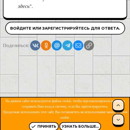
здесь
".
ВОЙДИТЕ ИЛИ ЗАРЕГИСТРИРУЙТЕСЬ ДЛЯ ОТВЕТА.
Vkontakte
Odnoklassniki
Mail.ru
Telegram
Электронная почта
Ссылка
Поделиться:
На данном сайте используются файлы cookie, чтобы персонализировать контент и
СВЕ
сохранить Ваш вход в систему, если Вы зарегистрируетесь.
Продолжая использовать этот сайт, Вы соглашаетесь на использование наших файлов
ОБРАТНАЯ СВЯЗЬ
УСЛОВИЯ И ПРАВИЛА
cookie.
СНИ
ПОЛИТИКА КОНФИДЕНЦИАЛЬНОСТИ
ПОМОЩЬ
R
S
ПРИНЯТЬ
УЗНАТЬ БОЛЬШЕ...
S