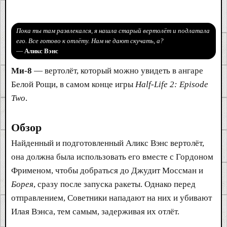
Пока ты там развлекался, я нашла старый вертолёт и подлатала
его. Все готово к отлёту. Нам не дают скучать, а?
—
Аликс Вэнс
Ми-8
— вертолёт, который можно увидеть в ангаре
Белой Рощи, в самом конце игры
Half-Life 2: Episode
Two
.
Обзор
Найденный и подготовленный Аликс Вэнс вертолёт,
она должна была использовать его вместе с Гордоном
Фрименом, чтобы добраться до Джудит Моссман и
Борея
, сразу после запуска ракеты. Однако перед
отправлением, Советники нападают на них и убивают
Илая Вэнса, тем самым, задерживая их отлёт.