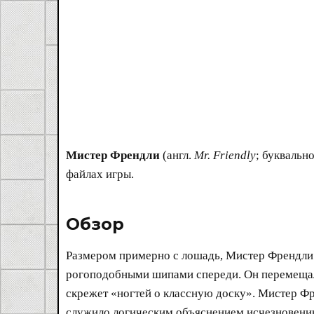
Мистер Френдли
(англ.
Mr. Friendly
; буквально
файлах игры.
Обзор​
Размером примерно с лошадь, Мистер Френдли 
рогоподобными шипами спереди. Он перемещалс
скрежет «ногтей о классную доску». Мистер Ф
служило логическим объяснением исчезновению