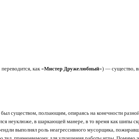
 переводится, как «
Мистер Дружелюбный
») — существо, 
был существом, ползающим, опираясь на конечности разной 
я неуклюже, в шаркающей манере, в то время как шипы скре
рендли выполнял роль неагрессивного мусорщика, пожиравш
 тел, применяемому для улучшения работы игры. Помимо эт