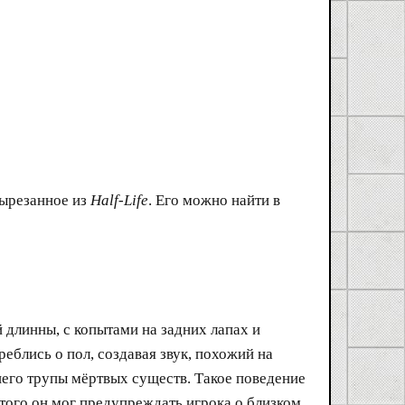
вырезанное из
Half-Life
. Его можно найти в
длинны, с копытами на задних лапах и
блись о пол, создавая звук, похожий на
его трупы мёртвых существ. Такое поведение
ого он мог предупреждать игрока о близком