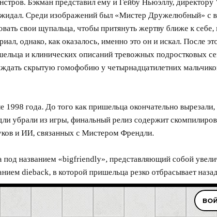
нстров. Бэкман представил ему и Гейбу Ньюэллу, директору 
ожидал. Среди изображений был «Мистер Дружелюбный» с в
овать свои щупальца, чтобы притянуть жертву ближе к себе, 
риал, однако, как оказалось, именно это он и искал. После 
ельца и клинических описаний тревожных подростковых се
уждать скрытую гомофобию у четырнадцатилетних мальчиков
е 1998 года. До того как пришельца окончательно вырезали
ндли убрали из игры, финальный релиз содержит скомпилиро
уков и ИИ, связанных с Мистером Френдли.
под названием «bigfriendly», представляющий собой увели
нием dieback, в которой пришельца резко отбрасывает назад
ВОЙ