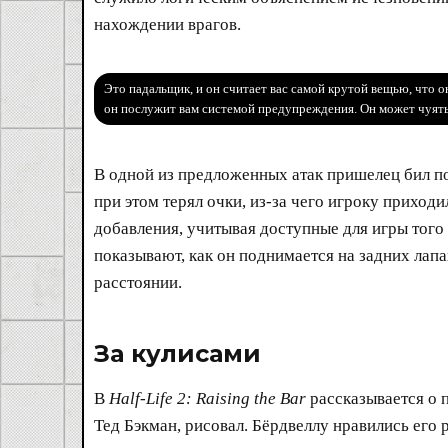
нахождении врагов.
Это падальщик, и он считает вас самой крутой вещью, что он
он послужит вам системой предупреждения. Он может чуять
В одной из предложенных атак пришелец бил по
при этом терял очки, из-за чего игроку приход
добавления, учитывая доступные для игры тог
показывают, как он поднимается на задних лап
расстоянии.
За кулисами​
В
Half-Life 2: Raising the Bar
рассказывается о п
Тед Бэкман, рисовал. Бёрдвеллу нравились его 