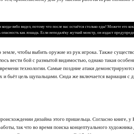
 когда-либо видел, потому что после вас остаётся столько еды! Можете его кокн
 опасность как лошадь. Если неподалёку жуткий монстр, он издаст предупред
 земле, чтобы выбить оружие из рук игрока. Также существ
илось вести бой с размытой видимостью, однако такая особе
о времени технологии. Самые поздние атаки демонстрируютс
ах и бьёт цель щупальцами. Сюда же включается вариация с 
роисхождении дизайна этого пришельца. Согласно книге, у К
работы, так что во время поиска концептуального художника