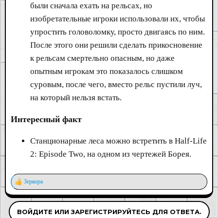
были сначала ехать на рельсах, но
изобретательные игроки использовали их, чтобы
упростить головоломку, просто двигаясь по ним.
После этого они решили сделать прикосновение
к рельсам смертельно опасным, но даже
опытным игрокам это показалось слишком
суровым, после чего, вместо рельс пустили луч,
на который нельзя встать.
Интересный факт
Станционарные леса можно встретить в Half-Life
2: Episode Two, на одном из чертежей Борея.
Зеркора
Р
е
а
ВОЙДИТЕ ИЛИ ЗАРЕГИСТРИРУЙТЕСЬ ДЛЯ ОТВЕТА.
к