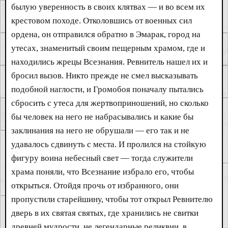
былую уверенность в своих клятвах — и во всем их
крестовом походе. Отколовшись от военных сил
ордена, он отправился обратно в Эмарак, город на
утесах, знаменитый своим пещерным храмом, где и
находились жрецы Всезнания. Ревнитель нашел их и
бросил вызов. Никто прежде не смел высказывать
подобной наглости, и Громобоя поначалу пытались
сбросить с утеса для жертвоприношений, но сколько
бы человек на него не набрасывались и какие бы
заклинания на него не обрушали — его так и не
удавалось сдвинуть с места. И пролился на стойкую
фигуру воина небесный свет — тогда служители
храма поняли, что Всезнание избрало его, чтобы
открыться. Отойдя прочь от избранного, они
пропустили старейшину, чтобы тот открыл Ревнителю
дверь в их святая святых, где хранились не свитки
древней мудрости, не легендарные реликвии, в