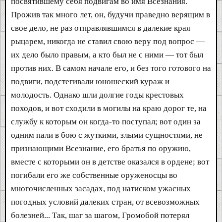
посвятившему себя подвигам во имя Всезнания.
Прожив так много лет, он, будучи праведно верящим в
свое дело, не раз отправлявшимся в далекие края
рыцарем, никогда не ставил свою веру под вопрос —
их дело было правым, а кто был не с ними — тот был
против них. В самом начале его, и без того готового на
подвиги, подстегивали юношеский кураж и
молодость. Однако шли долгие годы крестовых
походов, и вот сходили в могилы на краю дорог те, на
службу к которым он когда-то поступал; вот один за
одним пали в бою с жуткими, злыми сущностями, не
признающими Всезнание, его братья по оружию,
вместе с которыми он в детстве оказался в ордене; вот
погибали его же собственные оруженосцы во
многочисленных засадах, под натиском ужасных
погодных условий далеких стран, от всевозможных
болезней... Так, шаг за шагом, Громобой потерял