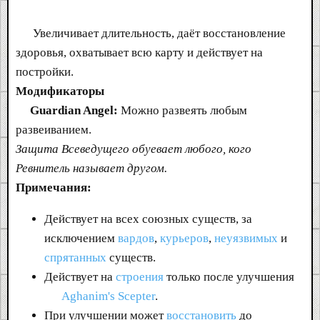
Увеличивает длительность, даёт восстановление
здоровья, охватывает всю карту и действует на
постройки.
Модификаторы
Guardian Angel:
Можно развеять любым
развеиванием.
Защита Всеведущего обуевает любого, кого
Ревнитель называет другом.
Примечания:
Действует на всех союзных существ, за
исключением
вардов
,
курьеров
,
неуязвимых
и
спрятанных
существ.
Действует на
строения
только после улучшения
Aghanim's Scepter
.
При улучшении может
восстановить
до