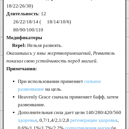
18/22/26/30)
Длительность
: 12
26/22/18/14 (
18/14/10/6)
80/90/100/110
Модификаторы
Repel:
Нельзя развеять.
Оказавшись у ямы жертвоприношений, Ревнитель
показал свою устойчивость перед магией.
Примечания:
При использовании применяет
сильное
развеивание
на цель.
Heavenly Grace сначала применяет бафф, затем
развеивание.
Дополнительная сила дает цели 140/280/420/560
здоровья
, 0,7/1,4/2,1/2,8
регенерации здоровья
,
0,6%/1,1%/1,7%/2,2%
сопротивления магии
(и