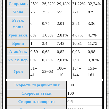
Сопр. маг.
25%
26,32%
29,18%
31,22%
32,24%
Мана
75
255
555
771
879
Реген.
0
0,75
2,01
2,91
3,36
маны
Урон закл.
0%
1,05%
2,81%
4,07%
4,7%
Броня
1
3,4
7,43
10,31
11,75
Атак/сек.
0,59
0,68
0,82
0,93
0,98
Ув. ск. пер.
0%
0,75%
2,01%
2,91%
3,36%
31‒
100‒
134‒
151‒
Урон
53‒63
41
110
144
161
Скорость передвижения
300
Скорость атаки
100
Скорость поворота
0,6