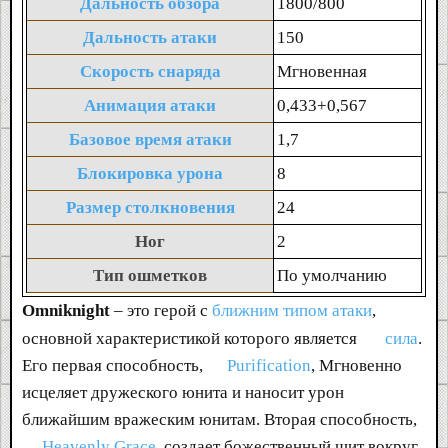
Дальность обзора
1800/800
Дальность атаки
150
Скорость снаряда
Мгновенная
Анимация атаки
0,433+0,567
Базовое время атаки
1,7
Блокировка урона
8
Размер столкновения
24
Ног
2
Тип ошметков
По умолчанию
Omniknight
– это герой с
ближним типом атаки
,
основной характеристикой которого является
сила
.
Его первая способность,
Purification
, Мгновенно
исцеляет дружеского юнита и наносит урон
ближайшим вражеским юнитам. Вторая способность,
Heavenly Grace
, создает божественный щит вокруг