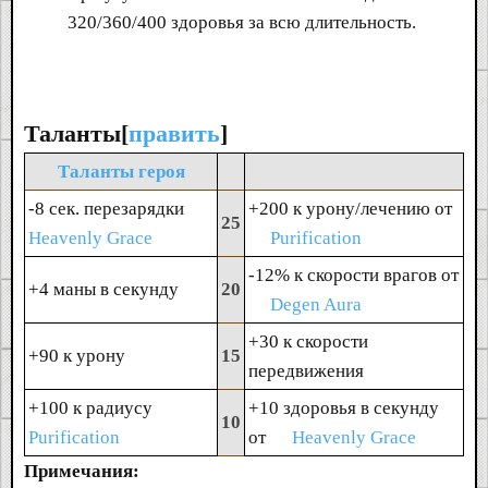
320/360/400 здоровья за всю длительность.
Таланты[
править
]
Таланты героя
-8 сек. перезарядки
+200 к урону/лечению от
25
Heavenly Grace
Purification
-12% к скорости врагов от
+4 маны в секунду
20
Degen Aura
+30 к скорости
+90 к урону
15
передвижения
+100 к радиусу
+10 здоровья в секунду
10
Purification
от
Heavenly Grace
Примечания: