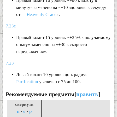
Правый талант 10 уровня: «+90 к золоту в
минуту» заменено на «+10 здоровья в секунду
от
Heavenly Grace
».
7.23e
Правый талант 15 уровня: «+35% к получаемому
опыту» заменено на «+30 к скорости
передвижения».
7.23
Левый талант 10 уровня: доп. радиус
Purification
увеличен с 75 до 100.
Рекомендуемые предметы[
править
]
свернуть
п
•
о
•
р