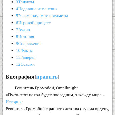
3Таланты
4Недавние изменения
5Рекомендуемые предметы
6Игровой процесс
7Аудио
8История
9Снаряжение
10Факты
11Галерея
12Ссылки
Биография[
править
]
Ревнитель Громобой, Omniknight
«Пусть этот поход будет последним, я жажду мира.»
История
:
Ревнитель Громобой с раннего детства служил ордену,