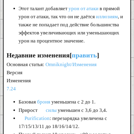
Этот талант добавляет
урон от атаки
в прямой
урон от атаки, так что он не даётся
иллюзиям
, и
также не попадает под действие большинства
эффектов увеличивающих или уменьшающих
урон на процентное значение.
Недавние изменения[
править
]
Основная статья:
Omniknight/Изменения
Версия
Изменения
7.24
Базовая
броня
уменьшена с 2 до 1.
Прирост
силы
уменьшен с 3,6 до 3,4.
Purification
: перезарядка увеличена с
17/15/13/11 до 18/16/14/12.