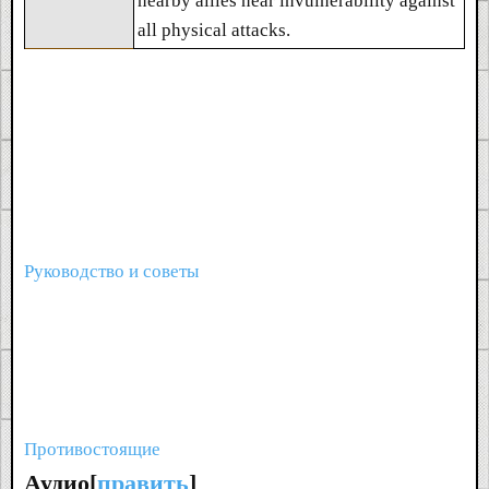
nearby allies near invulnerability against
all physical attacks.
Руководство и советы
Противостоящие
Аудио[
править
]