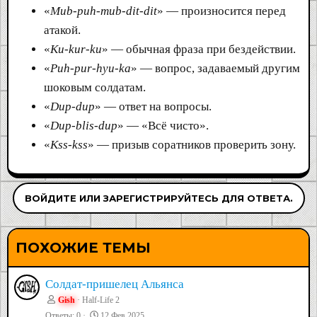
«
Mub-puh-mub-dit-dit
» — произносится перед
атакой.
«
Ku-kur-ku
» — обычная фраза при бездействии.
«
Puh-pur-hyu-ka
» — вопрос, задаваемый другим
шоковым солдатам.
«
Dup-dup
» — ответ на вопросы.
«
Dup-blis-dup
» — «Всё чисто».
«
Kss-kss
» — призыв соратников проверить зону.
ВОЙДИТЕ ИЛИ ЗАРЕГИСТРИРУЙТЕСЬ ДЛЯ ОТВЕТА.
ПОХОЖИЕ ТЕМЫ
Солдат-пришелец Альянса
Gish
Half-Life 2
Ответы
0
12 Фев 2025