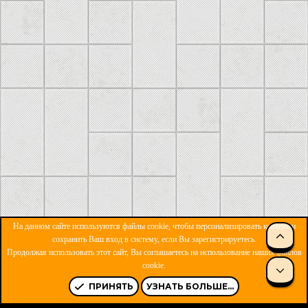
На данном сайте используются файлы cookie, чтобы персонализировать контент и
сохранить Ваш вход в систему, если Вы зарегистрируетесь.
Продолжая использовать этот сайт, Вы соглашаетесь на использование наших файлов
ОБРАТНАЯ СВЯЗЬ
УСЛОВИЯ И ПРАВИЛА
cookie.
ПОЛИТИКА КОНФИДЕНЦИАЛЬНОСТИ
ПОМОЩЬ
R
S
ПРИНЯТЬ
УЗНАТЬ БОЛЬШЕ...
S