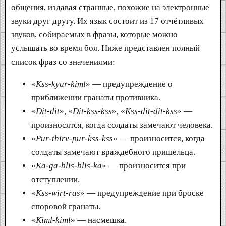
общения, издавая странные, похожие на электронные
звуки друг другу. Их язык состоит из 17 отчётливых
звуков, собираемых в фразы, которые можно
услышать во время боя. Ниже представлен полный
список фраз со значениями:
«
Kss-kyur-kiml
» — предупреждение о
приближении гранаты противника.
«
Dit-dit
», «
Dit-kss-kss
», «
Kss-dit-dit-kss
» —
произносятся, когда солдаты замечают человека.
«
Pur-thirv-pur-kss-kss
» — произносится, когда
солдаты замечают враждебного пришельца.
«
Ka-ga-blis-blis-ka
» — произносится при
отступлении.
«
Kss-wirt-ras
» — предупреждение при броске
споровой гранаты.
«
Kiml-kiml
» — насмешка.