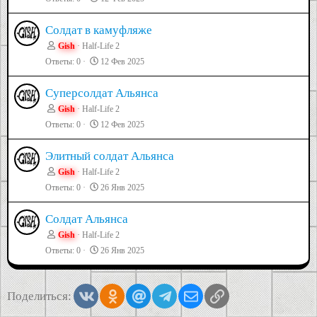
Солдат в камуфляже
Gish
Half-Life 2
Ответы
0
12 Фев 2025
Суперсолдат Альянса
Gish
Half-Life 2
Ответы
0
12 Фев 2025
Элитный солдат Альянса
Gish
Half-Life 2
Ответы
0
26 Янв 2025
Солдат Альянса
Gish
Half-Life 2
Ответы
0
26 Янв 2025
Vkontakte
Odnoklassniki
Mail.ru
Telegram
Электронная почта
Ссылка
Поделиться: