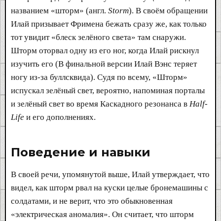
названием «шторм» (англ.
Storm
). В своём обращении
Илай призывает Фримена бежать сразу же, как только
тот увидит «блеск зелёного света» там снаружи.
Шторм оторвал одну из его ног, когда Илай рискнул
изучить его (В финальной версии Илай Вэнс теряет
ногу из-за буллсквида). Судя по всему, «Шторм»
испускал зелёный свет, вероятно, напоминая порталы
и зелёный свет во время Каскадного резонанса в
Half-
Life
и его дополнениях.
Поведение и навыки​
В своей речи, упомянутой выше, Илай утверждает, что
видел, как шторм рвал на куски целые бронемашины с
солдатами, и не верит, что это обыкновенная
«электрическая аномалия». Он считает, что шторм