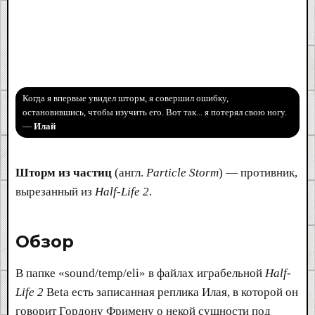
Когда я впервые увидел шторм, я совершил ошибку,
остановившись, чтобы изучить его. Вот так... я потерял свою ногу.
—
Илай
Шторм из частиц
(англ.
Particle Storm
) — противник,
вырезанный из
Half-Life 2
.
Обзор​
В папке «sound/temp/eli» в файлах играбельной
Half-
Life 2
Beta есть записанная реплика Илая, в которой он
говорит Гордону Фримену о некой сущности под