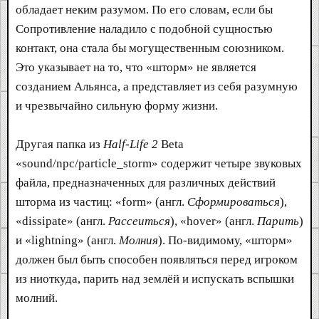
обладает неким разумом. По его словам, если бы
Сопротивление наладило с подобной сущностью
контакт, она стала бы могущественным союзником.
Это указывает на то, что «шторм» не является
созданием Альянса, а представляет из себя разумную
и чрезвычайно сильную форму жизни.
Другая папка из
Half-Life 2
Beta
«sound/npc/particle_storm» содержит четыре звуковых
файла, предназначенных для различных действий
шторма из частиц: «form» (англ.
Сформироваться
),
«dissipate» (англ.
Рассеиться
), «hover» (англ.
Парить
)
и «lightning» (англ.
Молния
). По-видимому, «шторм»
должен был быть способен появляться перед игроком
из ниоткуда, парить над землёй и испускать вспышки
молний.