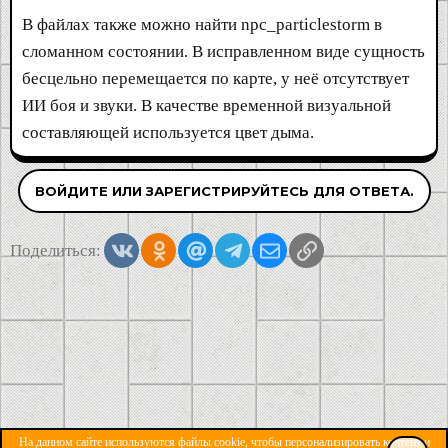
В файлах также можно найти npc_particlestorm в
сломанном состоянии. В исправленном виде сущность
бесцельно перемещается по карте, у неё отсутствует
ИИ боя и звуки. В качестве временной визуальной
составляющей используется цвет дыма.
ВОЙДИТЕ ИЛИ ЗАРЕГИСТРИРУЙТЕСЬ ДЛЯ ОТВЕТА.
Vkontakte
Odnoklassniki
Mail.ru
Telegram
Электронная почта
Ссылка
Поделиться:
На данном сайте используются файлы cookie, чтобы персонализировать контент и