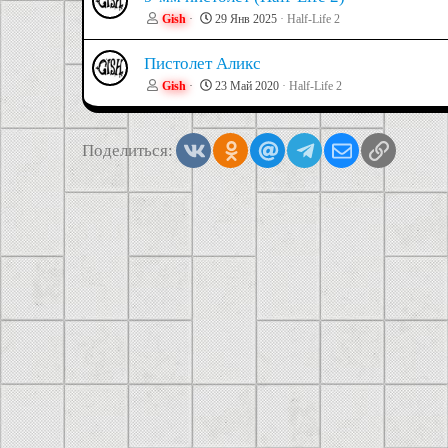
Gish
29 Янв 2025
Half-Life 2
Пистолет Аликс
Gish
23 Май 2020
Half-Life 2
Vkontakte
Odnoklassniki
Mail.ru
Telegram
Электронная
Ссылка
Поделиться: