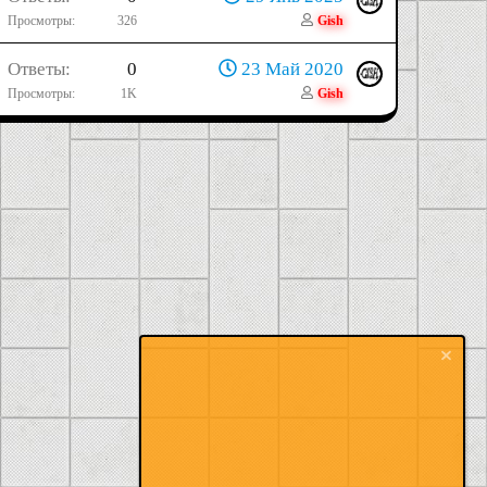
Просмотры
326
Gish
Ответы
0
23 Май 2020
Просмотры
1K
Gish