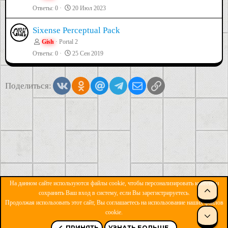
Ответы
0
20 Июл 2023
Sixense Perceptual Pack
Gish
Portal 2
Ответы
0
25 Сен 2019
Vkontakte
Odnoklassniki
Mail.ru
Telegram
Электронная почта
Ссылка
Поделиться:
На данном сайте используются файлы cookie, чтобы персонализировать контент и
СВЕ
сохранить Ваш вход в систему, если Вы зарегистрируетесь.
Продолжая использовать этот сайт, Вы соглашаетесь на использование наших файлов
ОБРАТНАЯ СВЯЗЬ
УСЛОВИЯ И ПРАВИЛА
cookie.
СНИ
ПОЛИТИКА КОНФИДЕНЦИАЛЬНОСТИ
ПОМОЩЬ
R
S
ПРИНЯТЬ
УЗНАТЬ БОЛЬШЕ...