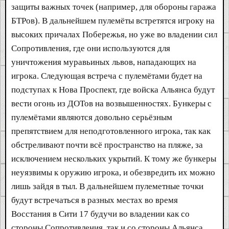
защиты важных точек (например, для обороны гаража
БТРов). В дальнейшем пулемёты встретятся игроку на
высоких причалах Побережья, но уже во владении сил
Сопротивления, где они используются для
уничтожения муравьиных львов, нападающих на
игрока. Следующая встреча с пулемётами будет на
подступах к Нова Проспект, где войска Альянса будут
вести огонь из ДОТов на возвышенностях. Бункеры с
пулемётами являются довольно серьёзным
препятствием для неподготовленного игрока, так как
обстреливают почти всё пространство на пляже, за
исключением нескольких укрытий. К тому же бункеры
неуязвимы к оружию игрока, и обезвредить их можно
лишь зайдя в тыл. В дальнейшем пулеметные точки
будут встречаться в разных местах во время
Восстания в Сити 17 будучи во владении как со
стороны Сопротивления, так и со стороны Альянса.