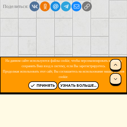
Vkontakte
Odnoklassniki
Mail.ru
Telegram
Электронная почта
Ссылка
Поделиться:
На данном сайте используются файлы cookie, чтобы персонализировать контент и
СВЕ
сохранить Ваш вход в систему, если Вы зарегистрируетесь.
Продолжая использовать этот сайт, Вы соглашаетесь на использование наших файлов
ОБРАТНАЯ СВЯЗЬ
УСЛОВИЯ И ПРАВИЛА
cookie.
СНИ
ПОЛИТИКА КОНФИДЕНЦИАЛЬНОСТИ
ПОМОЩЬ
R
S
ПРИНЯТЬ
УЗНАТЬ БОЛЬШЕ...
S