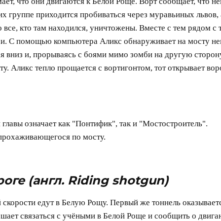
ет, что они двигаются к Белой Роще. Ворт сообщает, что н
х группе приходится пробиваться через муравьиных львов, 
 все, кто там находился, уничтожены. Вместе с тем рядом с
омби. С помощью компьютера Аликc обнаруживает на мосту н
я вниз и, прорываясь с боями мимо зомби на другую сторону,
ту. Аликс тепло прощается с вортигонтом, тот открывает вор
 главы означает как "Понтифик", так и "Мостостроитель".
прохаживающегося по мосту.
роге
(англ. Riding shotgun)
 скорости едут в Белую Рощу. Первый же тоннель оказываетс
ешает связаться с учёными в Белой Роще и сообщить о двиг