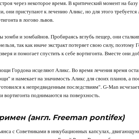
строя через некоторое время. В критический момент на базу
и, они приступают к лечению Аликс, но для этого требуется
игонта в логово львов.
зомби и зомбайнов. Пробираясь вглубь пещер, они сталкива
 нельзя, так как иначе экстракт потеряет свою силу, поэтом
зверя и помогает спустить к себе вортигонта. Вместе они до
мощи Гордона исцеляют Аликс. Во время лечения время оста
ощи" и намекает на значимость Аликс для своих планов, а по
готовился к непредвиденным последствиям". G-Man исчезает
ии вортигонта поднимаются на поверхность.
Фримен
(англ. Freeman pontifex)
янса с Советниками в инкубационных капсулах, двигающуюся