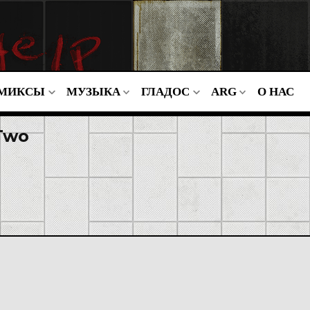
МИКСЫ
МУЗЫКА
ГЛАДОС
ARG
О НАС
 Two