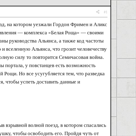
#1
езд, на котором уезжали Гордон Фримен и Аликс
отивления — комплекса «Белая Роща» — своими
аны руководства Альянса, а также код частоты
 и вселенную Альянса, что грозит человечеству
олную силу то повторится Семичасовая война.
ны портала, у повстанцев есть возможность
й Рощи. Но все усугубляется тем, что разведка
, чтобы успеть доставить данные и
ыв взрывной волной поезд, в котором спасались
ушку, чтобы освободить его. Пройдя чуть от