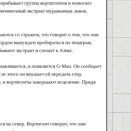
 прибывает группа вортигонтов и помогает
 личиночный экстракт муравьиных львов,
ются со стражем, что говорит о том, что они
у Гордон вынужден пробираться по пещерам,
бывают экстракт и спешат к Аликс.
навливается, и появляется G-Man. Он сообщает
сле этого он внушает ей передать отцу
, и вортигонты завершают исцеление. Придя
 на север. Вортигонт говорит, что они