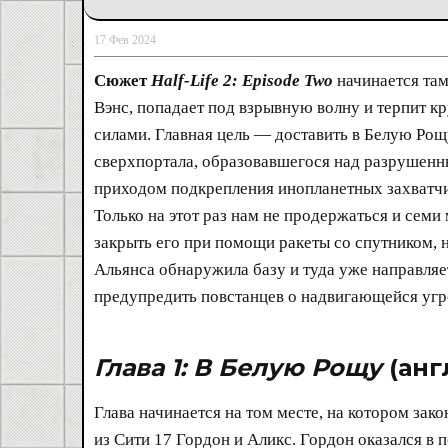
17 Фев 2024
Сюжет
Half-Life 2: Episode Two
начинается там
Вэнс, попадает под взрывную волну и терпит 
силами. Главная цель — доставить в Белую Рощ
сверхпортала, образовавшегося над разрушенны
приходом подкрепления инопланетных захватчи
Только на этот раз нам не продержаться и семи
закрыть его при помощи ракеты со спутником, н
Альянса обнаружила базу и туда уже направляе
предупредить повстанцев о надвигающейся угр
Глава 1: В Белую Рощу
(англ
Глава начинается на том месте, на котором зак
из Сити 17 Гордон и Аликс. Гордон оказался в