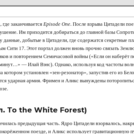
, где заканчивается
Episode One
. После взрыва Цитадели по
крушение. Им приходится добираться до главной базы Сопр
у данные, добытые в Цитадели, где содержатся секретные пл
м Сити 17. Этот портал должен вновь прочно связать Землю
ков и повторением Семичасовой войны («Если он наберёт п
 минут…» — Илай Вэнс). Однако, используя код частоты вол
а котором установлен «зен-резонатор», запустив его из Бело
тся ударная армия. Фримен и Аликс вынуждены поторопиться
озе.
. To the White Forest)​
ончилась предыдущая часть. Ядро Цитадели взорвалось, накр
 покорёженном поезде, и Аликс использует гравитационную п