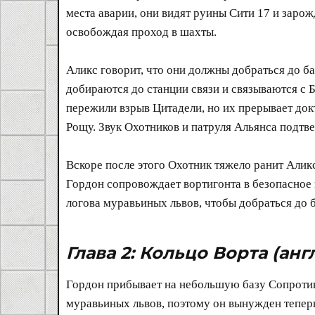
места аварии, они видят руины Сити 17 и заро
освобождая проход в шахты.
Аликс говорит, что они должны добраться до б
добираются до станции связи и связываются с Б
пережили взрыв Цитадели, но их прерывает док
Рощу. Звук Охотников и патруля Альянса подт
Вскоре после этого Охотник тяжело ранит Алик
Гордон сопровождает вортигонта в безопасное 
логова муравьиных львов, чтобы добраться до 
Глава 2: Кольцо Ворта
(англ
Гордон прибывает на небольшую базу Сопротивл
муравьиных львов, поэтому он вынужден теперь