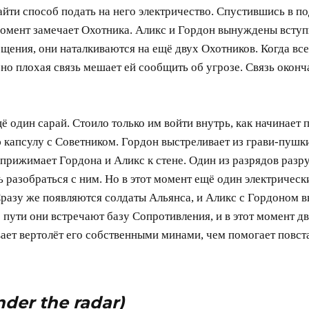
айти способ подать на него электричество. Спустившись в п
момент замечает Охотника. Аликс и Гордон вынуждены вступи
ещения, они наталкиваются на ещё двух Охотников. Когда вс
 но плохая связь мешает ей сообщить об угрозе. Связь оконч
один сарай. Стоило только им войти внутрь, как начинает п
апсулу с Советником. Гордон выстреливает из грави-пушки
 прижимает Гордона и Аликс к стене. Один из разрядов разр
ь разобраться с ним. Но в этот момент ещё один электрическ
Сразу же появляются солдаты Альянса, и Аликс с Гордоном
о пути они встречают базу Сопротивления, и в этот момент д
т вертолёт его собственными минами, чем помогает повстан
nder the radar)