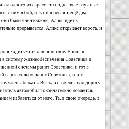
одвал одного из сараев, он подключает нужные
ть с ним в бой, и тут поспевают ещё два
е они были уничтожены, Аликс идёт к
ательно прерывается, Аликс открывает ворота, и
роисходить что-то непонятное. Войдя в
 в систему жизнеобеспечения Советника и
ушенной системы ранит Советника, и тот в
ий взрыв сильно ранит Советника, и тот
 вынуждены бежать. Выехав на железную дорогу
вигатель автомобиля окончательно ломается.
цам избавиться от него. Те, в свою очередь, в