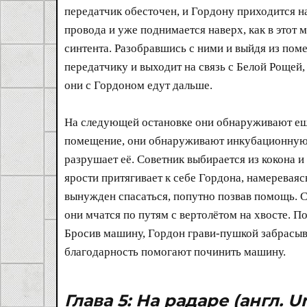
передатчик обесточен, и Гордону приходится н
провода и уже поднимается наверх, как в этот 
синтента. Разобравшись с ними и выйдя из пом
передатчику и выходит на связь с Белой Рощей,
они с Гордоном едут дальше.
На следующей остановке они обнаруживают ещё 
помещение, они обнаруживают инкубационную к
разрушает её. Советник выбирается из кокона и
ярости притягивает к себе Гордона, намереваяс
вынужден спасаться, попутно позвав помощь. 
они мчатся по путям с вертолётом на хвосте. П
Бросив машину, Гордон грави-пушкой забрасывае
благодарность помогают починить машину.
Глава 5: На радаре
(англ. U