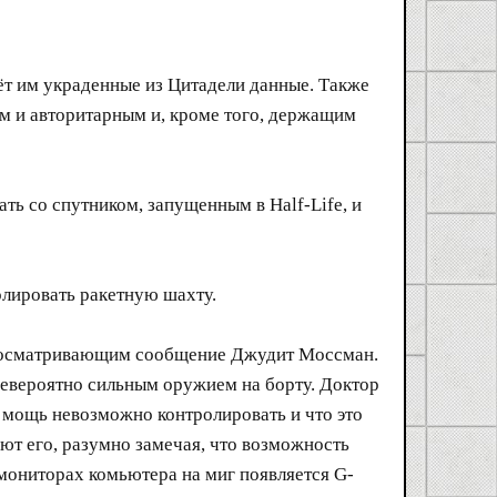
ёт им украденные из Цитадели данные. Также
 и авторитарным и, кроме того, держащим
ть со спутником, запущенным в Half-Life, и
олировать ракетную шахту.
 просматривающим сообщение Джудит Моссман.
 невероятно сильным оружием на борту. Доктор
ю мощь невозможно контролировать и что это
ают его, разумно замечая, что возможность
мониторах комьютера на миг появляется G-