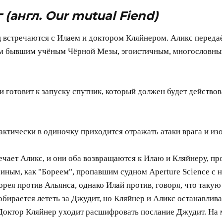
г
(англ. Our mutual Fiend)
ц встречаются с Илаем и доктором Кляйнером. Аликс переда
им бывшим учёным Чёрной Мезы, эгоистичным, многословным
 готовит к запуску спутник, который должен будет действова
актически в одиночку приходится отражать атаки врага и из
ечает Аликс, и они оба возвращаются к Илаю и Кляйнеру,
м иным, как "Бореем", пропавшим судном Aperture Science с
орея против Альянса, однако Илай против, говоря, что таку
бирается лететь за Джудит, но Кляйнер и Аликс останавлив
Доктор Кляйнер уходит расшифровать послание Джудит. На 