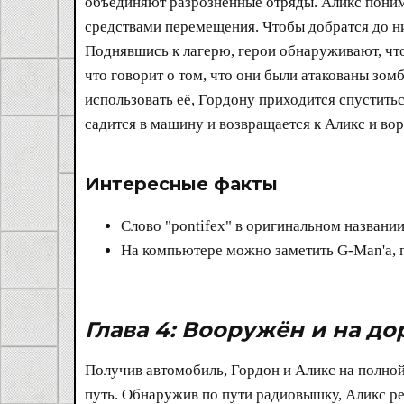
объединяют разрозненные отряды. Аликc понима
средствами перемещения. Чтобы добратся до ни
Поднявшись к лагерю, герои обнаруживают, что
что говорит о том, что они были атакованы з
использовать её, Гордону приходится спуститьс
садится в машину и возвращается к Аликс и вор
Интересные факты​
Слово "pontifex" в оригинальном названии
На компьютере можно заметить G-Man'а, 
Глава 4: Вооружён и на до
Получив автомобиль, Гордон и Аликс на полной
путь. Обнаружив по пути радиовышку, Аликс р