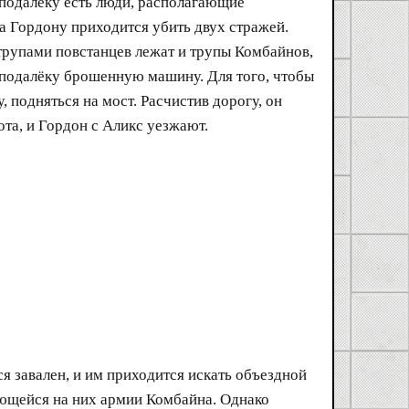
еподалёку есть люди, располагающие
а Гордону приходится убить двух стражей.
 трупами повстанцев лежат и трупы Комбайнов,
еподалёку брошенную машину. Для того, чтобы
 подняться на мост. Расчистив дорогу, он
ота, и Гордон с Аликс уезжают.
я завален, и им приходится искать объездной
ающейся на них армии Комбайна. Однако