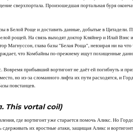
ждение сверхпортала. Произошедшая портальная буря оконч
азы в Белой Роще и доставить данные, добытые в Цитадели. 
елой рощей. На связь выходят доктор Кляйнер и Илай Вэнс и
тор Магнуссон, глава базы "Белая Роща", невзирая ни на чт
верждает, что Комбайны по-прежнему ищут похищенные данн
с. Вовремя прибывший вортигонт не даёт ей погибнуть и при
место, но из-за сломанного лифта их пути расходятся, и Го
базы повстанцев.
. This vortal coil)
ения, где вортигонт уже старается помочь Аликс. Но Горд
 сдерживать их яростные атаки, защищая Аликс и вортигонт