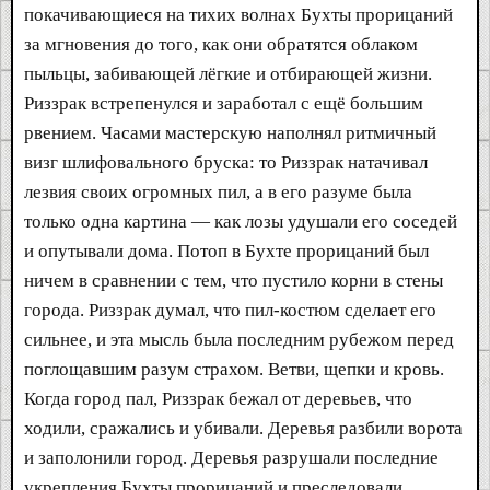
покачивающиеся на тихих волнах Бухты прорицаний
за мгновения до того, как они обратятся облаком
пыльцы, забивающей лёгкие и отбирающей жизни.
Риззрак встрепенулся и заработал с ещё большим
рвением. Часами мастерскую наполнял ритмичный
визг шлифовального бруска: то Риззрак натачивал
лезвия своих огромных пил, а в его разуме была
только одна картина — как лозы удушали его соседей
и опутывали дома. Потоп в Бухте прорицаний был
ничем в сравнении с тем, что пустило корни в стены
города. Риззрак думал, что пил-костюм сделает его
сильнее, и эта мысль была последним рубежом перед
поглощавшим разум страхом. Ветви, щепки и кровь.
Когда город пал, Риззрак бежал от деревьев, что
ходили, сражались и убивали. Деревья разбили ворота
и заполонили город. Деревья разрушали последние
укрепления Бухты прорицаний и преследовали