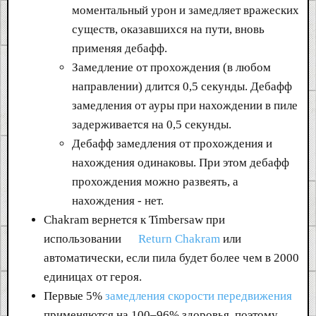
моментальный урон и замедляет вражеских
существ, оказавшихся на пути, вновь
применяя дебафф.
Замедление от прохождения (в любом
направлении) длится 0,5 секунды. Дебафф
замедления от ауры при нахождении в пиле
задерживается на 0,5 секунды.
Дебафф замедления от прохождения и
нахождения одинаковы. При этом дебафф
прохождения можно развеять, а
нахождения - нет.
Chakram вернется к Timbersaw при
использовании
Return Chakram
или
автоматически, если пила будет более чем в 2000
единицах от героя.
Первые 5%
замедления
скорости передвижения
применяются на 100–96% здоровья, поэтому