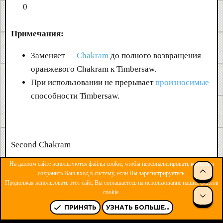
0
Примечания:
Заменяет
Chakram
до полного возвращения
оранжевого Chakram к Timbersaw.
При использовании не прерывает
произносимые
способности Timbersaw.
Second Chakram
На данном сайте используются файлы cookie, чтобы персонализировать контент и
СВЕ
D
сохранить Ваш вход в систему, если Вы зарегистрируетесь.
Продолжая использовать этот сайт, Вы соглашаетесь на использование наших файлов
F
cookie.
СНИ
ПРИНЯТЬ
УЗНАТЬ БОЛЬШЕ...