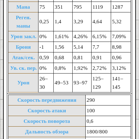
Мана
75
351
795
1119
1287
Реген.
0,25
1,4
3,29
4,64
5,32
маны
Урон закл.
0%
1,61%
4,26%
6,15%
7,09%
Броня
-1
1,56
5,14
7,7
8,98
Атак/сек.
0,59
0,68
0,81
0,91
0,96
Ув. ск. пер.
0%
0,8%
1,92%
2,72%
3,12%
26‒
125‒
141‒
Урон
49‒53
93‒97
30
129
145
Скорость передвижения
290
Скорость атаки
100
Скорость поворота
0,6
Дальность обзора
1800/800