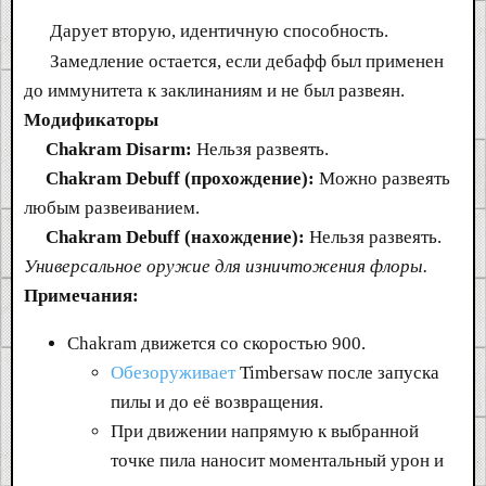
Дарует вторую, идентичную способность.
Замедление остается, если дебафф был применен
до иммунитета к заклинаниям и не был развеян.
Модификаторы
Chakram Disarm:
Нельзя развеять.
Chakram Debuff (прохождение):
Можно развеять
любым развеиванием.
Chakram Debuff (нахождение):
Нельзя развеять.
Универсальное оружие для изничтожения флоры.
Примечания:
Chakram движется со скоростью 900.
Обезоруживает
Timbersaw после запуска
пилы и до её возвращения.
При движении напрямую к выбранной
точке пила наносит моментальный урон и