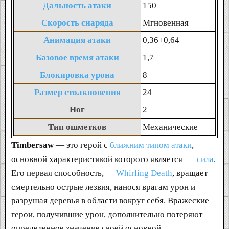
Дальность атаки
150
Скорость снаряда
Мгновенная
Анимация атаки
0,36+0,64
Базовое время атаки
1,7
Блокировка урона
8
Размер столкновения
24
Ног
2
Тип ошметков
Механические
Timbersaw
— это герой с
ближним типом атаки
,
основной характеристикой которого является
сила
.
Его первая способность,
Whirling Death
, вращает
смертельно острые лезвия, нанося врагам урон и
разрушая деревья в области вокруг себя. Вражеские
герои, получившие урон, дополнительно потеряют
определенное значение своей основной