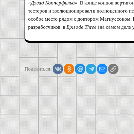
«
Дэвид Копперфильд
». В конце концов вортиго
тестеров и эволюционировал в полноценного пе
особое место рядом с доктором Магнуссоном.
разработчиков, в
Episode Three
(на самом деле 
Vkontakte
Odnoklassniki
Mail.ru
Telegram
Электронная
Ссылка
Поделиться: