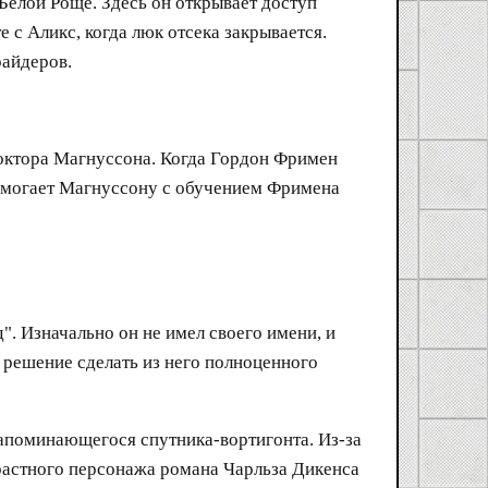
елой Роще. Здесь он открывает доступ
 с Аликс, когда люк отсека закрывается.
райдеров.
доктора Магнуссона. Когда Гордон Фримен
н помогает Магнуссону с обучением Фримена
. Изначально он не имел своего имени, и
о решение сделать из него полноценного
 запоминающегося спутника-вортигонта. Из-за
трастного персонажа романа Чарльза Дикенса