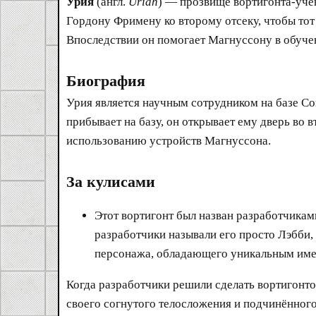
Урия
(англ.
Uriah
) — прозвище вортигонта-учё
Гордону Фримену ко второму отсеку, чтобы тот 
Впоследствии он помогает Магнуссону в обуче
Биография
Урия является научным сотрудником на базе Со
прибывает на базу, он открывает ему дверь во 
использованию устройств Магнуссона.
За кулисами
Этот вортигонт был назван разработчикам
разработчики называли его просто Лэбби,
персонажа, обладающего уникальным име
Когда разработчики решили сделать вортигонт
своего согнутого телосложения и подчинённого