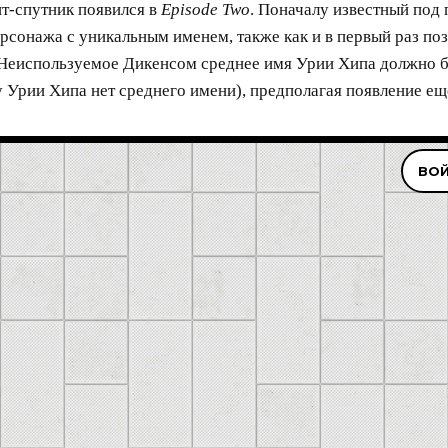
нт-спутник появился в
Episode Two
. Поначалу известный под
рсонажа с уникальным именем, также как и в первый раз по
 Неиспользуемое Дикенсом среднее имя Урии Хипа должно б
у Урии Хипа нет среднего имени), предполагая появление е
ВОЙ
 почта