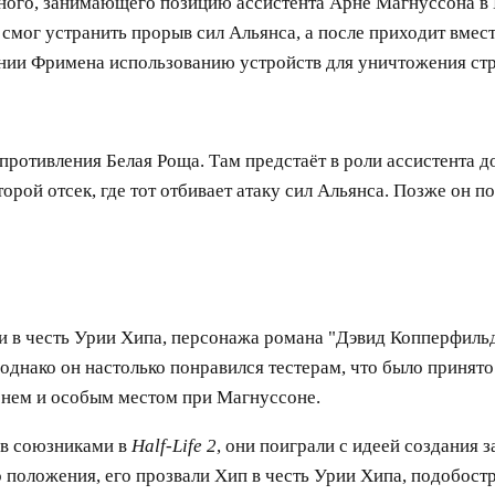
ного, занимающего позицию ассистента Арне Магнуссона в Б
смог устранить прорыв сил Альянса, а после приходит вместе
нии Фримена использованию устройств для уничтожения ст
противления Белая Роща. Там предстаёт в роли ассистента 
второй отсек, где тот отбивает атаку сил Альянса. Позже о
и в честь Урии Хипа, персонажа романа "Дэвид Копперфильд"
 однако он настолько понравился тестерам, что было принят
нем и особым местом при Магнуссоне.
ов союзниками в
Half-Life 2
, они поиграли с идеей создания
 положения, его прозвали Хип в честь Урии Хипа, подобос