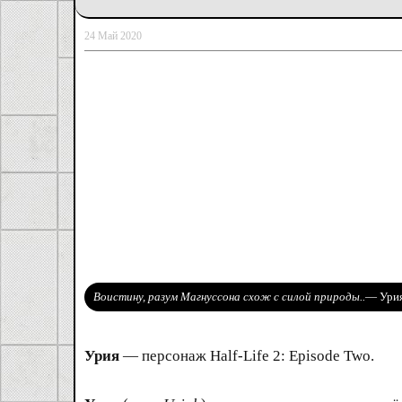
24 Май 2020
Воистину, разум Магнуссона схож с силой природы..
— Ури
Урия
— персонаж Half-Life 2: Episode Two.