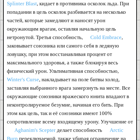
Splinter Blast
, кидает в противника осколок льда. При
попадании в цель осколок разбивается на несколько
частей, которые замедляют и наносят урон
окружающим врагам, оставляя начальную цель
нетронутой. Третья способность,
Cold Embrace
,
заковывает союзника или самого себя в ледяную
ловушку, при этом восстанавливая процент от
максимального здоровья, а также блокируя весь
физический урон. Ультимативная способностью,
Winter's Curse
, накладывает на поле битвы холод,
заставляя выбранного врага замерзнуть на месте. Все
окружающие союзники вражеского юнита впадают в
неконтролируемое безумие, начиная его бить. При
этом как цель, так и её союзники имеют 100%
сопротивление всему входящему урону. Улучшение от
Aghanim's Scepter
делает способность
Arctic
Burn
переключаемой, также убирая ограничение на