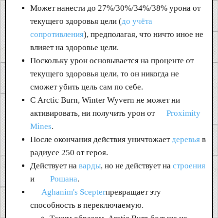
Может нанести до 27%/30%/34%/38% урона от
текущего здоровья цели (
до учёта
сопротивления
), предполагая, что ничто иное не
влияет на здоровье цели.
Поскольку урон основывается на проценте от
текущего здоровья цели, то он никогда не
сможет убить цель сам по себе.
С Arctic Burn, Winter Wyvern не может ни
активировать, ни получить урон от
Proximity
Mines
.
После окончания действия уничтожает
деревья
в
радиусе 250 от героя.
Действует на
варды
, но не действует на
строения
и
Рошана
.
Aghanim's Scepter
превращает эту
способность в переключаемую.