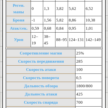
Реген.
0
1,3
3,82
5,62
6,52
маны
Броня
-1
1,56
5,82
8,86
10,38
Атак/сек.
0,59
0,68
0,84
0,95
1,01
12‒
38‒
Урон
88‒95
124‒131
142‒149
19
45
Сопротивление магии
25%
Скорость передвижения
285
Скорость атаки
100
Скорость поворота
0,5
Дальность обзора
1800/800
Дальность атаки
425
Скорость снаряда
700