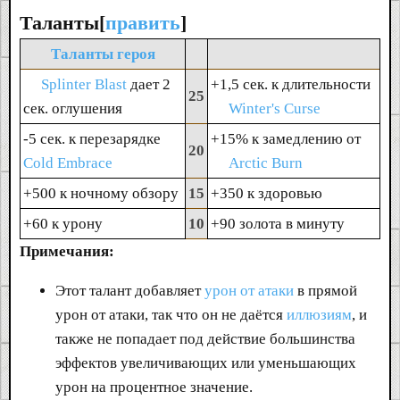
Таланты[
править
]
Таланты героя
Splinter Blast
дает 2
+1,5 сек. к длительности
25
сек. оглушения
Winter's Curse
-5 сек. к перезарядке
+15% к замедлению от
20
Cold Embrace
Arctic Burn
+500 к ночному обзору
15
+350 к здоровью
+60 к урону
10
+90 золота в минуту
Примечания:
Этот талант добавляет
урон от атаки
в прямой
урон от атаки, так что он не даётся
иллюзиям
, и
также не попадает под действие большинства
эффектов увеличивающих или уменьшающих
урон на процентное значение.