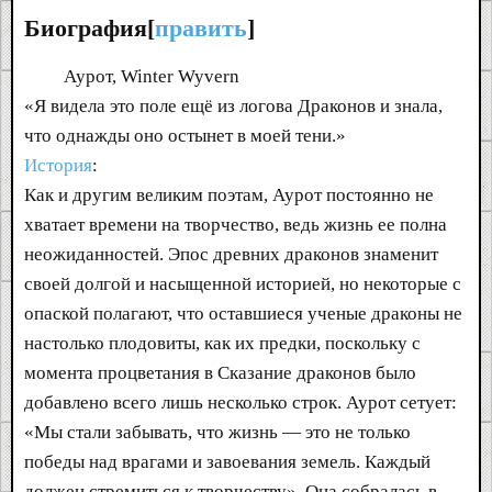
Биография[
править
]
Аурот, Winter Wyvern
«Я видела это поле ещё из логова Драконов и знала,
что однажды оно остынет в моей тени.»
История
:
Как и другим великим поэтам, Аурот постоянно не
хватает времени на творчество, ведь жизнь ее полна
неожиданностей. Эпос древних драконов знаменит
своей долгой и насыщенной историей, но некоторые с
опаской полагают, что оставшиеся ученые драконы не
настолько плодовиты, как их предки, поскольку с
момента процветания в Сказание драконов было
добавлено всего лишь несколько строк. Аурот сетует:
«Мы стали забывать, что жизнь — это не только
победы над врагами и завоевания земель. Каждый
должен стремиться к творчеству». Она собралась в