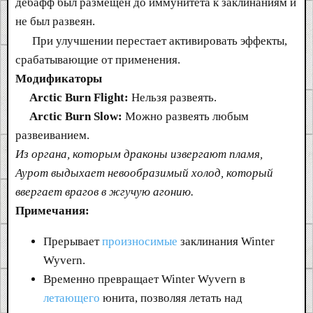
дебафф был размещен до иммунитета к заклинаниям и
не был развеян.
При улучшении перестает активировать эффекты,
срабатывающие от применения.
Модификаторы
Arctic Burn Flight:
Нельзя развеять.
Arctic Burn Slow:
Можно развеять любым
развеиванием.
Из органа, которым драконы извергают пламя,
Аурот выдыхает невообразимый холод, который
ввергает врагов в жгучую агонию.
Примечания:
Прерывает
произносимые
заклинания Winter
Wyvern.
Временно превращает Winter Wyvern в
летающего
юнита, позволяя летать над