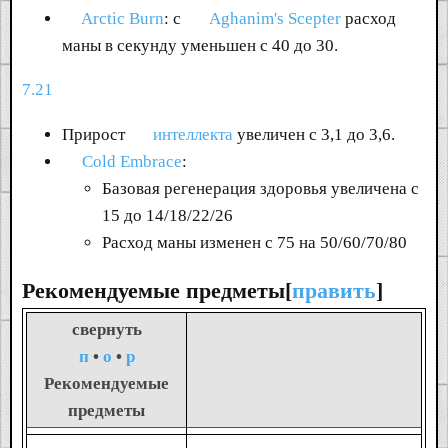
Arctic Burn
: с
Aghanim's Scepter
расход
маны в секунду уменьшен с 40 до 30.
7.21
Прирост
интеллекта
увеличен с 3,1 до 3,6.
Cold Embrace
:
Базовая регенерация здоровья увеличена с
15 до 14/18/22/26
Расход маны изменен с 75 на 50/60/70/80
Рекомендуемые предметы[
править
]
свернуть
п
•
о
•
р
Рекомендуемые
предметы