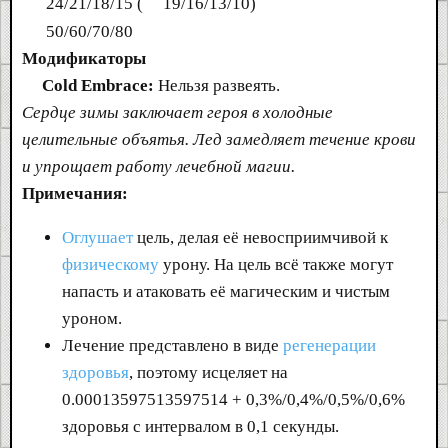
24/21/18/15 (
19/16/13/10)
50/60/70/80
Модификаторы
Cold Embrace:
Нельзя развеять.
Сердце зимы заключает героя в холодные
целительные объятья. Лед замедляет течение крови
и упрощает работу лечебной магии.
Примечания:
Оглушает
цель, делая её невосприимчивой к
физическому
урону. На цель всё также могут
напасть и атаковать её магическим и чистым
уроном.
Лечение представлено в виде
регенерации
здоровья
, поэтому исцеляет на
0.00013597513597514 + 0,3%/0,4%/0,5%/0,6%
здоровья с интервалом в 0,1 секунды.