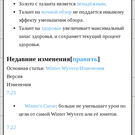
Золото с таланта является
ненадёжным
.
Талант на
ночной обзор
не поддается никакому
эффекту уменьшения обзора.
Талант на
здоровье
увеличивает максимальный
запас здоровья, и сохраняет текущий процент
здоровья.
Недавние изменения[
править
]
Основная статья:
Winter Wyvern/Изменения
Версия
Изменения
7.23
Winter's Curse
: больше не уменьшает урон по
цели от самой Winter Wyvern или её юнитов.
7.22