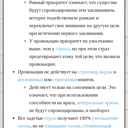
Равный приоритет означает, что существа
будут спровоцированы тем заклинанием,
которое подействовало раньше и
переключат свое внимание на другую цель
при истечении первого заклинания.
У провокации приоритет по умолчанию
выше, чем у
страха
, но при этом страх
предотвращает атаку той цели, что вызвала
провокацию.
Провокация не действует на
строения
,
варды
и
неуязвимых
или
спрятанных
юнитов.
Действует только на союзников цели. Это
означает, что при использовании
способности на врага,
нейтральные крипы
не будут спровоцированы, и наоборот.
Все задетые
герои
получают 100%
уменьшение
урона
, но не
отрицание урона
.
Отнимающий