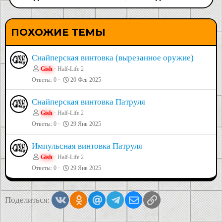
ПОХОЖИЕ ТЕМЫ
Снайперская винтовка (вырезанное оружие)
Gish
Half-Life 2
Ответы
0
20 Фев 2025
Снайперская винтовка Патруля
Gish
Half-Life 2
Ответы
0
29 Янв 2025
Импульсная винтовка Патруля
Gish
Half-Life 2
Ответы
0
29 Янв 2025
Vkontakte
Odnoklassniki
Mail.ru
Telegram
Электронная почта
Ссылка
Поделиться: