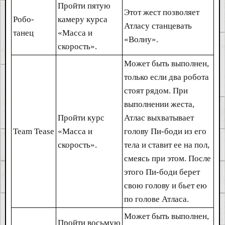
Пройти пятую
Этот жест позволяет
Робо-
камеру курса
Атласу станцевать
танец
«Масса и
«Волну».
скорость».
Может быть выполнен,
только если два робота
стоят рядом. При
выполнении жеста,
Пройти курс
Атлас выхватывает
Team Tease
«Масса и
голову Пи-боди из его
скорость».
тела и ставит ее на пол,
смеясь при этом. После
этого Пи-боди берет
свою голову и бьет ею
по голове Атласа.
Может быть выполнен,
Пройти восьмую