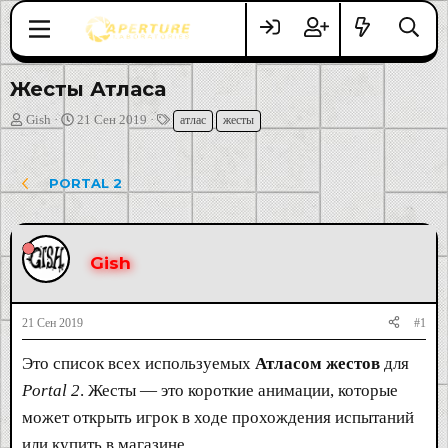
Жесты Атласа
А
Д
Т
Gish
21 Сен 2019
атлас
жесты
в
а
е
т
т
г
о
а
и
PORTAL 2
р
н
т
а
е
ч
м
а
Gish
ы
л
а
21 Сен 2019
#1
Это список всех используемых
Атласом жестов
для
Portal 2
. Жесты — это короткие анимации, которые
может открыть игрок в ходе прохождения испытаний
или купить в магазине.