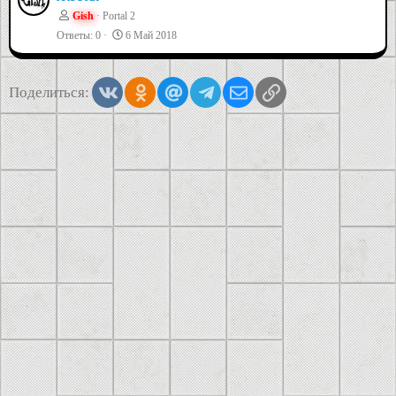
Gish
Portal 2
Ответы
0
6 Май 2018
Vkontakte
Odnoklassniki
Mail.ru
Telegram
Электронная почта
Ссылка
Поделиться: