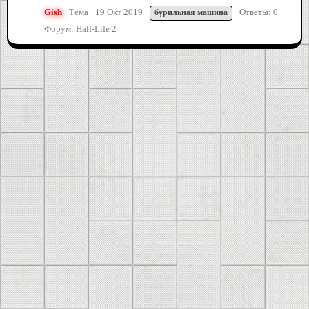
Gish
Тема
19 Окт 2019
Ответы: 0
бурильная
машина
Форум:
Half-Life 2