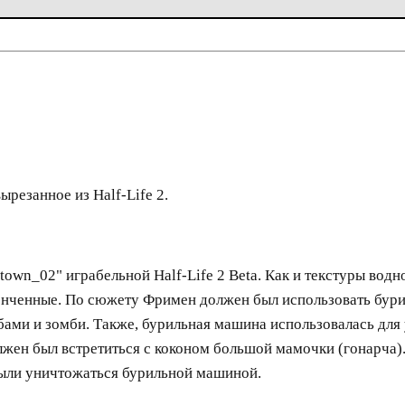
ырезанное из Half-Life 2.
town_02" играбельной Half-Life 2 Beta. Как и текстуры водн
конченные. По сюжету Фримен должен был использовать бур
бами и зомби. Также, бурильная машина использовалась дл
жен был встретиться с коконом большой мамочки (гонарча)
были уничтожаться бурильной машиной.