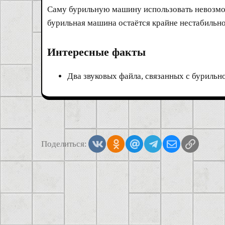
Саму бурильную машину использовать невозможн
бурильная машина остаётся крайне нестабильно
Интересные факты
Два звуковых файла, связанных с бурильно
Vkontakte
Odnoklassniki
Mail.ru
Telegram
Электронная
Ссылка
Поделиться: