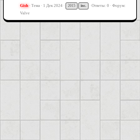
Gish
Тема
1 Дек 2024
Ответы: 0
Форум:
2015
inc.
Valve