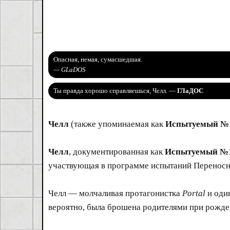
Опасная, немая, сумасшедшая.
— GLaDOS
Ты правда хорошо справляешься, Челл. —
ГЛаДОС
Челл
(также упоминаемая как
Испытуемый №
Челл
, документированная как
Испытуемый №
участвующая в программе испытаний Переносног
Челл — молчаливая протагонистка
Portal
и оди
вероятно, была брошена родителями при рожде