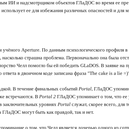
вным ИИ и надсмотрщиком объектов ГЛаДОС во время ее преб
 использует ее для избежания различных опасностей и для 
ом учёного Aperture. По данным психологического профиля 
го, насколько страшна проблема. Первоначально она была отс
порство Челл помогло бы ей победить GLaDOS. В заявке на 
 ответа в двоичном коде записана фраза "The cake is a lie =)
гадкой. В течение финальных событий
Portal
, ГЛаДОС упомина
же встречаются. В
Portal 2
ГЛаДОС упоминает о том, что ее у
в заключительных уровнях
Portal
служат, скорее всего, для 
а ГЛаДОС могут быть как правдой, так и нет.
упоминание о том, что Челл является дочерью одного из сот