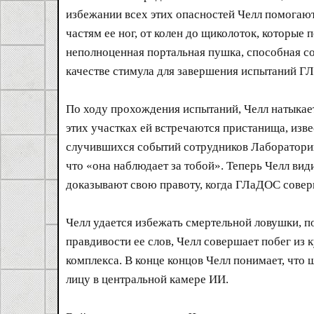
избежании всех этих опасностей Челл помогаю
частям ее ног, от колен до щиколоток, которые
неполноценная портальная пушка, способная со
качестве стимула для завершения испытаний Г
По ходу прохождения испытаний, Челл натыкаетс
этих участках ей встречаются пристанища, изв
случившихся событий сотрудников Лаборатории
что «она наблюдает за тобой». Теперь Челл ви
доказывают свою правоту, когда ГЛаДОС соверш
Челл удается избежать смертельной ловушки, п
правдивости ее слов, Челл совершает побег из 
комплекса. В конце концов Челл понимает, что 
лицу в центральной камере ИИ.