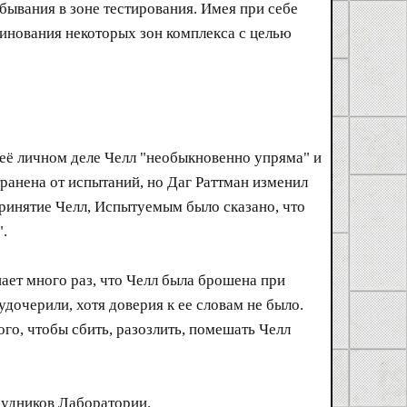
ывания в зоне тестирования. Имея при себе
минования некоторых зон комплекса с целью
в её личном деле Челл "необыкновенно упряма" и
транена от испытаний, но Даг Раттман изменил
принятие Челл, Испытуемым было сказано, что
".
ет много раз, что Челл была брошена при
дочерили, хотя доверия к ее словам не было.
того, чтобы сбить, разозлить, помешать Челл
рудников Лаборатории.