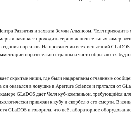
ентра Развития и захвата Земли Альянсом, Челл приходит в 
амеры и начинает проходить серию испытательных камер, ко
оздания порталов. На протяжении всех испытаний GLaDOS 
мментарии поразительно странны и часто обрываются будто
живает скрытые ниши, где были нацарапаны отчаянные сооб
а он оказался в ловушке в Aperture Science и прятался от G
й камере GLaDOS даёт Челл куб-компаньон, требующийся для
хологически привязан к кубу и скорбел о его смерти. В конц
 хотя GLaDOS и говорила, что всё лабораторное оборудован