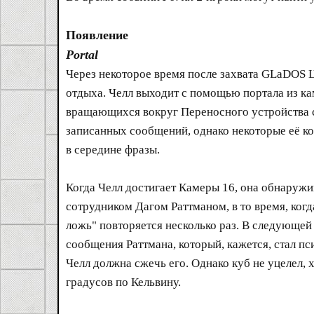
Появление
Portal
Через некоторое время после захвата GLaDOS Ц
отдыха. Челл выходит с помощью портала из к
вращающихся вокруг Переносного устройства с
записанных сообщений, однако некоторые её ко
в середине фразы.
Когда Челл достигает Камеры 16, она обнару
сотрудником Дагом Раттманом, в то время, когд
ложь" повторяется несколько раз. В следующе
сообщения Раттмана, который, кажется, стал пси
Челл должна сжечь его. Однако куб не уцелел,
градусов по Кельвину.