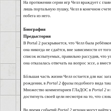
На протяжении серии игр Челл враждует с гла
лишь портальную пушку, Челл в конечном счете
побега из него.
Биография
Предыстория
В Portal 2 раскрывается, что Челл была ребёнк
она никогда не сдаётся, вне зависимости от то
список испытуемых, правильно рассудив, что у
она отказалась отвечать на вопрос эссе, а вместо
Бóльшая часть жизни Челл остается для нас за
рождении, в
Portal 2
фразы подобного вида так
Множество комментариев ГЛаДОС в
Portal 2
и 
достигнуть своей цели несмотря на то, что слов
Во время событий
Portal 2
игроки могут найти 