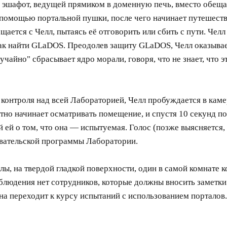
а эшафот, ведущей прямиком в доменную печь, вместо обещ
ь с помощью портальной пушки, после чего начинает путеш
ается с Челл, пытаясь её отговорить или сбить с пути. Чел
 как найти GLaDOS. Преодолев защиту GLaDOS, Челл оказыва
айно" сбрасывает ядро морали, говоря, что не знает, что это
контроля над всей Лабораторией, Челл пробуждается в камер
тно начинает осматривать помещение, и спустя 10 секунд п
й о том, что она — испытуемая. Голос (позже выясняется, ч
овательской программы Лаборатории.
лы, на твердой гладкой поверхности, один в самой комнате 
аблюдения нет сотрудников, которые должны вносить заметки
на переходит к курсу испытаний с использованием порталов.