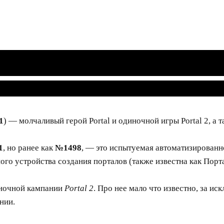
1
) — молчаливый герой Portal и одиночной игры Portal 2, а 
1
, но ранее как
№1498
, — это испытуемая автоматизированн
о устройства создания порталов (также известна как Порт
ночной кампании
Portal 2
. Про нее мало что известно, за ис
нии.