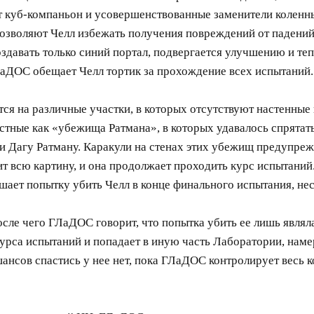
т куб-компаньон и усовершенствованные заменители коленн
 позволяют Челл избежать получения повреждений от падений
здавать только синий портал, подвергается улучшению и теп
ЛаДОС обещает Челл тортик за прохождение всех испытаний.
я на различные участки, в которых отсутствуют настенные п
естные как «убежища Ратмана», в которых удавалось спрята
 Дагу Ратману. Каракули на стенах этих убежищ предупрежд
дит всю картину, и она продолжает проходить курс испытани
ает попытку убить Челл в конце финального испытания, нес
осле чего ГЛаДОС говорит, что попытка убить ее лишь являл
курса испытаний и попадает в иную часть Лаборатории, наме
шансов спастись у нее нет, пока ГЛаДОС контролирует весь к