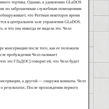
анного тортика. Однако, к удивлению GLaDOS
ествие по заброшенным служебным помещениям
л обнаруживает, что Раттман некоторое время
ется в центральном зале управления GLaDOS.
, и что она никогда не видела это. Челл
е консервации после того, как ее положили
осле пробуждения Челл окликает
то это ГЛаДОС) говорит ей, что Челл будет
консервации, а другой — снаружи комнаты. Челл
 о результатах. После прохождения первого