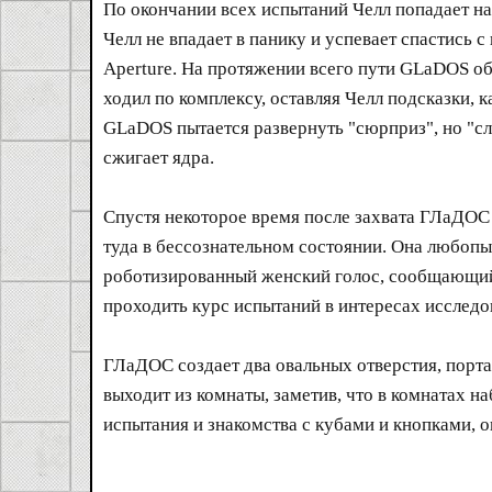
По окончании всех испытаний Челл попадает н
Челл не впадает в панику и успевает спастис
Aperture. На протяжении всего пути GLaDOS общ
ходил по комплексу, оставляя Челл подсказки,
GLaDOS пытается развернуть "сюрприз", но "случ
сжигает ядра.
Спустя некоторое время после захвата ГЛаДОС 
туда в бессознательном состоянии. Она любопы
роботизированный женский голос, сообщающий е
проходить курс испытаний в интересах исслед
ГЛаДОС создает два овальных отверстия, порта
выходит из комнаты, заметив, что в комнатах н
испытания и знакомства с кубами и кнопками, о