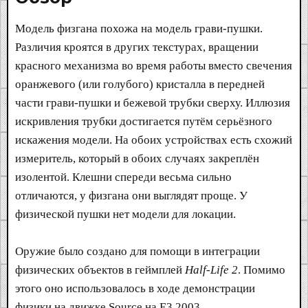
Модель физгана похожа на модель грави-пушки.
Различия кроятся в других текстурах, вращении
красного механизма во время работы вместо свечения
оранжевого (или голубого) кристалла в передней
части грави-пушки и бежевой трубки сверху. Иллюзия
искривления трубки достигается путём серьёзного
искажения модели. На обоих устройствах есть схожий
измеритель, который в обоих случаях закреплён
изолентой. Клешни спереди весьма сильно
отличаются, у физгана они выглядят проще. У
физической пушки нет модели для локации.
Оружие было создано для помощи в интеграции
физических объектов в геймплей
Half-Life 2
. Помимо
этого оно использовалось в ходе демонстрации
физики на движке Source на E3 2003.