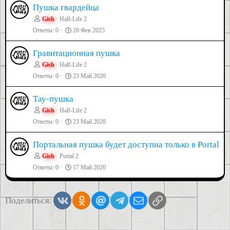
Пушка гвардейца
Gish
Half-Life 2
Ответы
0
20 Фев 2025
Гравитационная пушка
Gish
Half-Life 2
Ответы
0
23 Май 2020
Тау-пушка
Gish
Half-Life 2
Ответы
0
23 Май 2020
Портальная пушка будет доступна только в Portal
Gish
Portal 2
Ответы
0
17 Май 2020
Vkontakte
Odnoklassniki
Mail.ru
Telegram
Электронная почта
Ссылка
Поделиться: