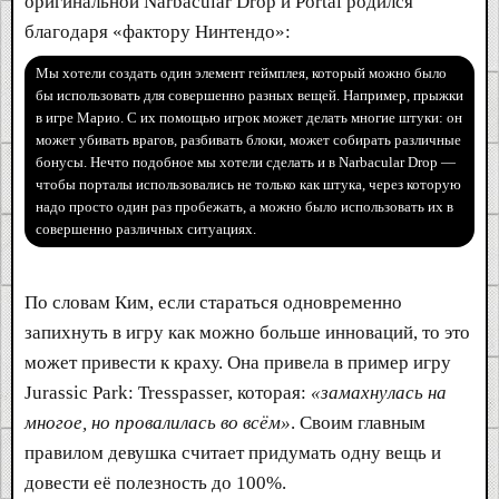
оригинальной Narbacular Drop и Portal родился
благодаря «фактору Нинтендо»:
Мы хотели создать один элемент геймплея, который можно было
бы использовать для совершенно разных вещей. Например, прыжки
в игре Марио. С их помощью игрок может делать многие штуки: он
может убивать врагов, разбивать блоки, может собирать различные
бонусы. Нечто подобное мы хотели сделать и в Narbacular Drop —
чтобы порталы использовались не только как штука, через которую
надо просто один раз пробежать, а можно было использовать их в
совершенно различных ситуациях.
По словам Ким, если стараться одновременно
запихнуть в игру как можно больше инноваций, то это
может привести к краху. Она привела в пример игру
Jurassic Park: Tresspasser, которая:
«замахнулась на
многое, но провалилась во всём»
. Своим главным
правилом девушка считает придумать одну вещь и
довести её полезность до 100%.