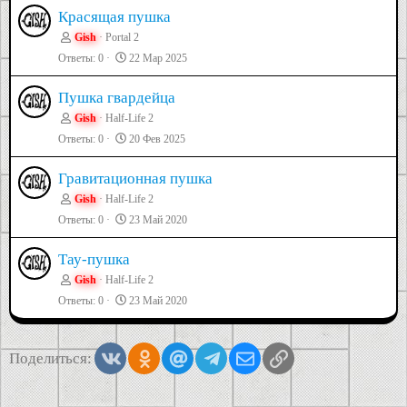
Красящая пушка
Gish
Portal 2
Ответы
0
22 Мар 2025
Пушка гвардейца
Gish
Half-Life 2
Ответы
0
20 Фев 2025
Гравитационная пушка
Gish
Half-Life 2
Ответы
0
23 Май 2020
Тау-пушка
Gish
Half-Life 2
Ответы
0
23 Май 2020
Vkontakte
Odnoklassniki
Mail.ru
Telegram
Электронная почта
Ссылка
Поделиться: