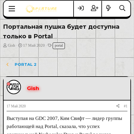
Портальная пушка будет доступна
только в Portal
А
Д
Т
Gish
17 Май 2020
portal
в
а
е
т
т
г
о
а
и
PORTAL 2
р
н
т
а
е
ч
м
а
Gish
ы
л
а
17 Май 2020
#1
Выступая на GDC 2007, Ким Свифт — лидер группы
работающей над Portal, сказала, что успех