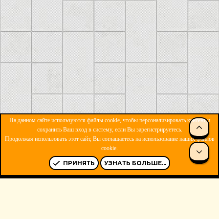
На данном сайте используются файлы cookie, чтобы персонализировать контент и
сохранить Ваш вход в систему, если Вы зарегистрируетесь.
Продолжая использовать этот сайт, Вы соглашаетесь на использование наших файлов
ОБРАТНАЯ СВЯЗЬ
УСЛОВИЯ И ПРАВИЛА
cookie.
ПОЛИТИКА КОНФИДЕНЦИАЛЬНОСТИ
ПОМОЩЬ
R
S
ПРИНЯТЬ
УЗНАТЬ БОЛЬШЕ...
S