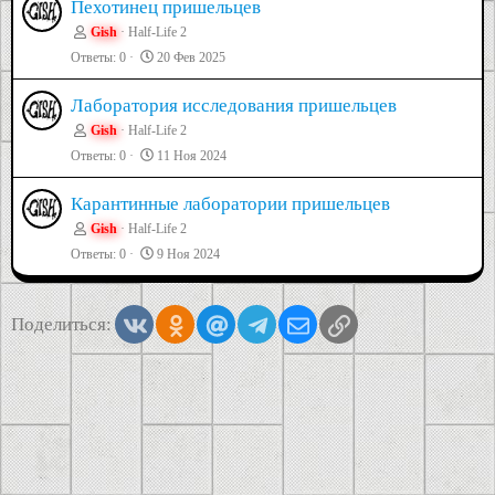
Пехотинец пришельцев
Gish
Half-Life 2
Ответы
0
20 Фев 2025
Лаборатория исследования пришельцев
Gish
Half-Life 2
Ответы
0
11 Ноя 2024
Карантинные лаборатории пришельцев
Gish
Half-Life 2
Ответы
0
9 Ноя 2024
Vkontakte
Odnoklassniki
Mail.ru
Telegram
Электронная почта
Ссылка
Поделиться: