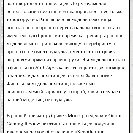
воин-вортигонт пришельцев. До рукоулья для
использования пехотинцем планировалось несколько
типов оружия. Ранняя версия модели пехотинца
носила синюю броню (первоначальный концепт-арт
имел зелёную броню, в то время как рендеры ранней
модели демонстрировали сияющую серебристую
броню) и не имела рукоулья, вместо этого стреляя
шершнями прямо из правой руки. Эта модель осталась
в финальной
Half-Life
в качестве спрайта для стоящих
в задних рядах пехотинцев в «плохой» концовке.
Финальная модель пехотинца также имеет
неиспользуемый вариант, у которой, как и в случае с
ранней моделью, нет рукоулья.
В ранней превью-рубрике «Монстр недели» в Online
Gaming Review пехотинцы пришельцев получили
таксономическое обозначение «Xenotherium