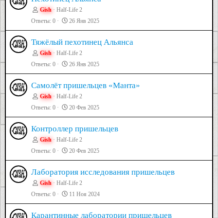
Gish
Half-Life 2
Ответы
0
26 Янв 2025
Тяжёлый пехотинец Альянса
Gish
Half-Life 2
Ответы
0
26 Янв 2025
Самолёт пришельцев «Манта»
Gish
Half-Life 2
Ответы
0
20 Фев 2025
Контроллер пришельцев
Gish
Half-Life 2
Ответы
0
20 Фев 2025
Лаборатория исследования пришельцев
Gish
Half-Life 2
Ответы
0
11 Ноя 2024
Карантинные лаборатории пришельцев