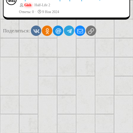
Gish
Half-Life 2
Ответы
0
9 Ноя 2024
Vkontakte
Odnoklassniki
Mail.ru
Telegram
Электронная почта
Ссылка
Поделиться: