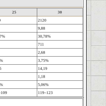
25
30
0
2120
9,88
97%
30,78%
711
2,68
6%
3,75%
5
14,19
1,18
6%
5,06%
‒109
119‒123