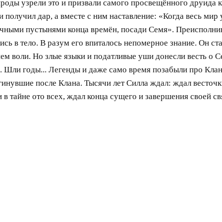
оды узрели это и призвали самого просвещённого друида к 
 получил дар, а вместе с ним наставление: «Когда весь мир у
чными пустынями конца времён, посади Семя». Преисполнивш
лись в тело. В разум его впиталось непомерное знание. Он с
 воли. Но злые языки и податливые уши донесли весть о Се
 Шли годы... Легенды и даже само время позабыли про Клан
гинувшие после Клана. Тысячи лет Силла ждал: ждал весточк
 в тайне ото всех, ждал конца сущего и завершения своей с