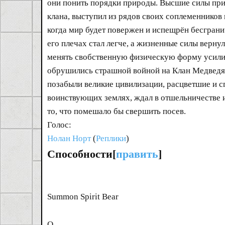
они понить порядки природы. Высшие силы прир
клана, выступил из рядов своих соплеменников и
когда мир будет повержен и испещрён бесграни
его плечах стал легче, а жизненные силы верну
менять свобственную физическую форму усилием
обрушились страшной войной на Клан Медведя.
позабыли великие цивилизации, расцветшие и с
воинствующих землях, ждал в отшельничестве и
то, что помешало бы свершить посев.
Голос:
Нолан Норт
(
Реплики
)
Способности[
править
]
Summon Spirit Bear
Q