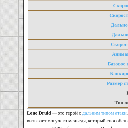
Скоро
Скорост
Дально
Дально
Скорос
Анима
Базовое 
Блокир
Размер с
Тип 
Lone Druid
— это герой с
дальним типом атаки
вызывает могучего медведя, который способен с