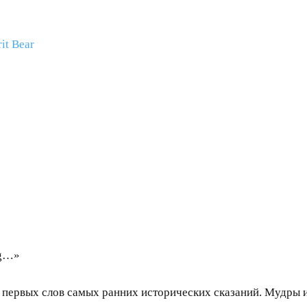
it Bear
ng…»
 первых слов самых ранних исторических сказаний. Мудры и