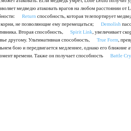
 сможет атаковать. Если медведь умрет, Lone Druid получит 
воляет медведю атаковать врагов на любом расстоянии от L
бности:
Return
способность, которая телепортирует медве
 в корни, не позволяющие ему перемещаться;
Demolish
пасс
тивника. Вторая способность,
Spirit Link
, увеличивает скор
вье другому. Ультимативная способность,
True Form
, пре
льнем бою и передвигается медленнее, однако его ближние а
момент времени. Также он получает способность
Battle Cry