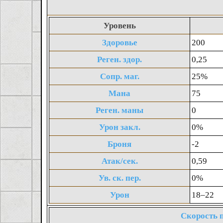
Уровень
Здоровье
200
Реген. здор.
0,25
Сопр. маг.
25%
Мана
75
Реген. маны
0
Урон закл.
0%
Броня
-2
Атак/сек.
0,59
Ув. ск. пер.
0%
Урон
18‒22
Скорость 