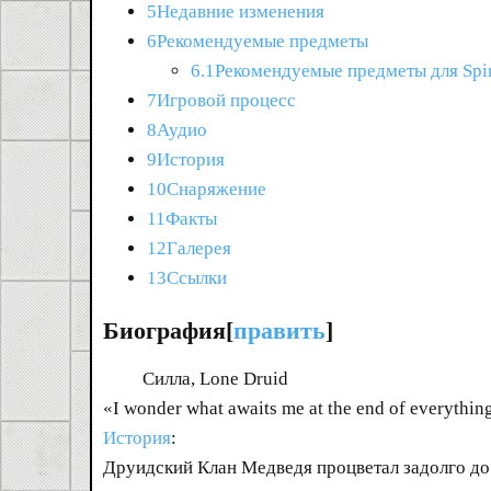
5Недавние изменения
6Рекомендуемые предметы
6.1Рекомендуемые предметы для Spir
7Игровой процесс
8Аудио
9История
10Снаряжение
11Факты
12Галерея
13Ссылки
Биография[
править
]
Силла, Lone Druid
«I wonder what awaits me at the end of everythi
История
:
Друидский Клан Медведя процветал задолго до