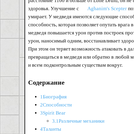
расстояние 1100 и больше от Lone Druid, он не
здоровья. Улучшение с
Aghanim's Scepter
поз
умирает. У медведя имеются следующие спосо
способность, которая позволяет опутать врага
медведя повышается урон против построек про
урон, наносимый одним, восстанавливает здоро
При этом он теряет возможность атаковать в да
превращаться в медведя или обратно в любой 
и всем подконтрольным существам вокруг.
Содержание
1Биография
2Способности
3Spirit Bear
3.1Различные механики
4Таланты