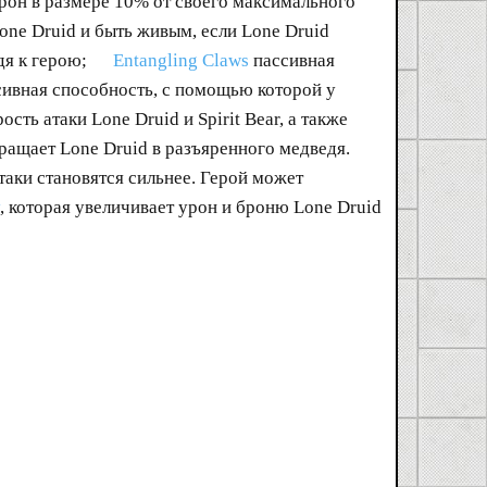
урон в размере 10% от своего максимального
one Druid и быть живым, если Lone Druid
дя к герою;
Entangling Claws
пассивная
ивная способность, с помощью которой у
ость атаки Lone Druid и Spirit Bear, а также
вращает Lone Druid в разъяренного медведя.
таки становятся сильнее. Герой может
, которая увеличивает урон и броню Lone Druid