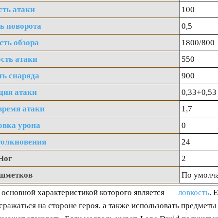
сть атаки
100
ь поворота
0,5
сть обзора
1800/800
сть атаки
550
ть снаряда
900
ция атаки
0,33+0,53
время атаки
1,7
овка урона
0
толкновения
24
Ног
2
ошметков
По умолч
, основной характеристикой которого является
ловкость
. 
ражаться на стороне героя, а также использовать предметы 