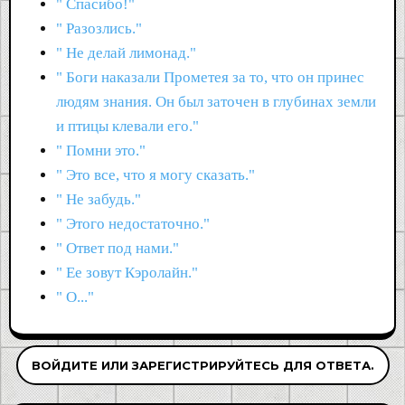
" Спасибо!"
" Разозлись."
" Не делай лимонад."
" Боги наказали Прометея за то, что он принес
людям знания. Он был заточен в глубинах земли
и птицы клевали его."
" Помни это."
" Это все, что я могу сказать."
" Не забудь."
" Этого недостаточно."
" Ответ под нами."
" Ее зовут Кэролайн."
" О..."
ВОЙДИТЕ ИЛИ ЗАРЕГИСТРИРУЙТЕСЬ ДЛЯ ОТВЕТА.