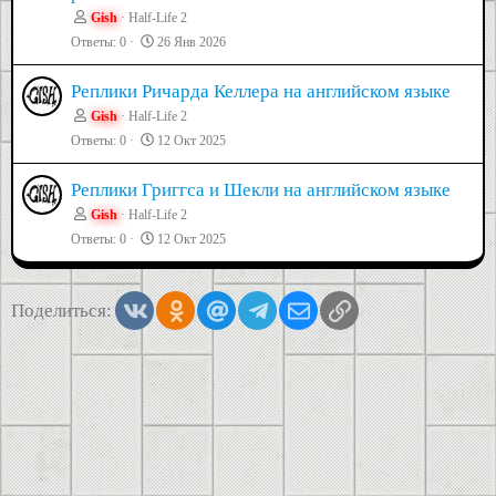
Gish
Half-Life 2
Ответы
0
26 Янв 2026
Реплики Ричарда Келлера на английском языке
Gish
Half-Life 2
Ответы
0
12 Окт 2025
Реплики Григгса и Шекли на английском языке
Gish
Half-Life 2
Ответы
0
12 Окт 2025
Vkontakte
Odnoklassniki
Mail.ru
Telegram
Электронная почта
Ссылка
Поделиться: