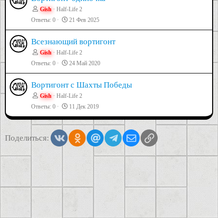
Gish
Half-Life 2
Ответы
0
21 Фев 2025
Всезнающий вортигонт
Gish
Half-Life 2
Ответы
0
24 Май 2020
Вортигонт с Шахты Победы
Gish
Half-Life 2
Ответы
0
11 Дек 2019
Vkontakte
Odnoklassniki
Mail.ru
Telegram
Электронная почта
Ссылка
Поделиться: