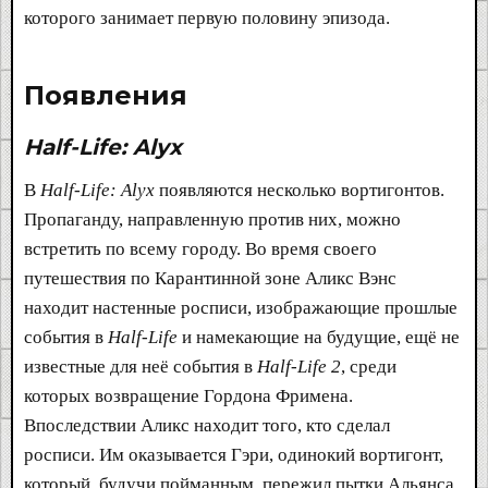
которого занимает первую половину эпизода.
Появления​
Half-Life: Alyx
В
Half-Life: Alyx
появляются несколько вортигонтов.
Пропаганду, направленную против них, можно
встретить по всему городу. Во время своего
путешествия по Карантинной зоне Аликс Вэнс
находит настенные росписи, изображающие прошлые
события в
Half-Life
и намекающие на будущие, ещё не
известные для неё события в
Half-Life 2
, среди
которых возвращение Гордона Фримена.
Впоследствии Аликс находит того, кто сделал
росписи. Им оказывается Гэри, одинокий вортигонт,
который, будучи пойманным, пережил пытки Альянса