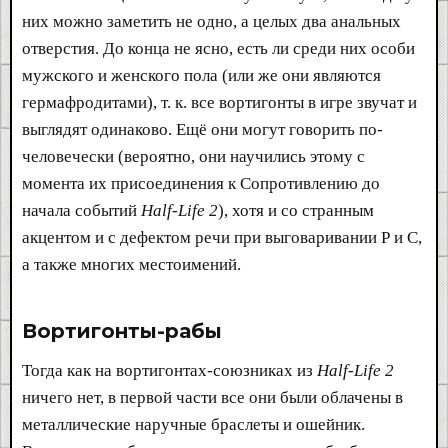
них можно заметить не одно, а целых два анальных
отверстия. До конца не ясно, есть ли среди них особи
мужского и женского пола (или же они являются
гермафродитами), т. к. все вортигонты в игре звучат и
выглядят одинаково. Ещё они могут говорить по-
человечески (вероятно, они научились этому с
момента их присоединения к Сопротивлению до
начала событий
Half-Life 2
), хотя и со странным
акцентом и с дефектом речи при выговаривании Р и С,
а также многих местоимений.
Вортигонты-рабы​
Тогда как на вортигонтах-союзниках из
Half-Life 2
ничего нет, в первой части все они были облачены в
металлические наручные браслеты и ошейник.