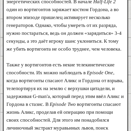
энергетических способностей. В начале
Half-Life 2
один из вортигонтов заряжает костюм Гордона, а во
втором эпизоде пришелец активирует несколько
генераторов. Однако, чтобы умереть от их разряда,
нужно постараться, ведь он должен «зарядиться» 3-4
секунды, а это даёт игроку шанс уклониться. К тому
же убить вортигонта не особо труднее, чем человека.
Также у вортигонтов есть некие телекинетические
способности. Их можно наблюдать в
Episode One
,
когда вортигонты спасают Аликс и Гордона от взрыва,
телепортируя их на землю с верхушки цитадели, и
задерживая G-man'а, который перед этим ввёл Аликс и
Гордона в стазис. В
Episode Two
вортигонты спасают
жизнь Аликс, проделав ей операцию при помощи
своих способностей. Для этого им понадобился
личиночный экстракт муравьиных львов, поиск