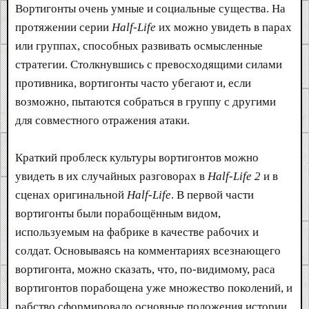
Вортигонты очень умные и социальные существа. На
протяжении серии
Half-Life
их можно увидеть в парах
или группах, способных развивать осмысленные
стратегии. Столкнувшись с превосходящими силами
противника, вортигонты часто убегают и, если
возможно, пытаются собраться в группу с другими
для совместного отражения атаки.
Краткий проблеск культуры вортигонтов можно
увидеть в их случайных разговорах в
Half-Life 2
и в
сценах оригинальной
Half-Life
. В первой части
вортигонты были порабощённым видом,
используемым на фабрике в качестве рабочих и
солдат. Основываясь на комментариях всезнающего
вортигонта, можно сказать, что, по-видимому, раса
вортигонтов порабощена уже множество поколений, и
рабство сформировало основные положения истории