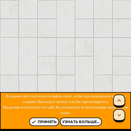
На данном сайте используются файлы cookie, чтобы персонализировать контент и
сохранить Ваш вход в систему, если Вы зарегистрируетесь.
Продолжая использовать этот сайт, Вы соглашаетесь на использование наших файлов
ОБРАТНАЯ СВЯЗЬ
УСЛОВИЯ И ПРАВИЛА
cookie.
ПОЛИТИКА КОНФИДЕНЦИАЛЬНОСТИ
ПОМОЩЬ
R
S
ПРИНЯТЬ
УЗНАТЬ БОЛЬШЕ...
S