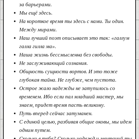
за барьерами.
Мы ещё здесь.
На короткое время ты здесь с нами. Ты один.
Между мирами.
Наш лучший поэт описывает это так: «галлум
галла гилла ма».
Наша жизнь бессмысленна без свободы.
Не заслуживающий сознания.
Общность сущности вортов. И это тоже
глубокая тайна. Не глубже, чем пустота.
Острое жало надежды не затупилось со
временем. Ибо если пал младший мастер, мы
знаем, придет время пасть великому.
Путь вперед сейчас затуманен.
С единой целью, разбивая общие оковы, мы идем
одним путем.
Сколько в тебе? Сколько надежд и мечтаний ты