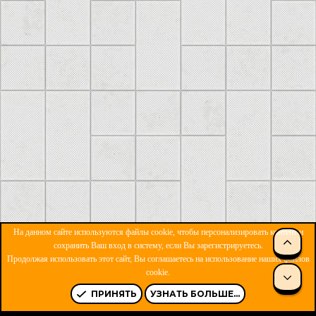
На данном сайте используются файлы cookie, чтобы персонализировать контент и
сохранить Ваш вход в систему, если Вы зарегистрируетесь.
Продолжая использовать этот сайт, Вы соглашаетесь на использование наших файлов
ОБРАТНАЯ СВЯЗЬ
УСЛОВИЯ И ПРАВИЛА
cookie.
ПОЛИТИКА КОНФИДЕНЦИАЛЬНОСТИ
ПОМОЩЬ
R
S
ПРИНЯТЬ
УЗНАТЬ БОЛЬШЕ...
S