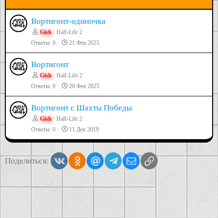
Вортигонт-одиночка
Gish
Half-Life 2
Ответы
0
21 Фев 2025
Вортигонт
Gish
Half-Life 2
Ответы
0
20 Фев 2025
Вортигонт с Шахты Победы
Gish
Half-Life 2
Ответы
0
11 Дек 2019
Vkontakte
Odnoklassniki
Mail.ru
Telegram
Электронная почта
Ссылка
Поделиться: