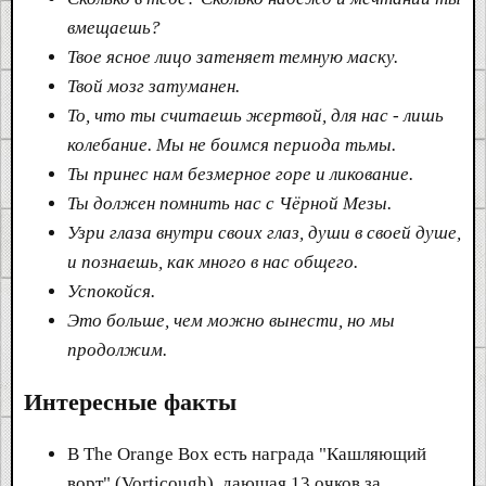
вмещаешь?
Твое ясное лицо затеняет темную маску.
Твой мозг затуманен.
То, что ты считаешь жертвой, для нас - лишь
колебание. Мы не боимся периода тьмы.
Ты принес нам безмерное горе и ликование.
Ты должен помнить нас с Чёрной Мезы.
Узри глаза внутри своих глаз, души в своей душе,
и познаешь, как много в нас общего.
Успокойся.
Это больше, чем можно вынести, но мы
продолжим.
Интересные факты
В The Orange Box есть награда "Кашляющий
ворт" (Vorticough), дающая 13 очков за