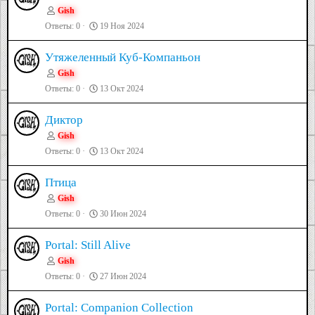
Gish
Ответы
0
19 Ноя 2024
Утяжеленный Куб-Компаньон
Gish
Ответы
0
13 Окт 2024
Диктор
Gish
Ответы
0
13 Окт 2024
Птица
Gish
Ответы
0
30 Июн 2024
Portal: Still Alive
Gish
Ответы
0
27 Июн 2024
Portal: Companion Collection