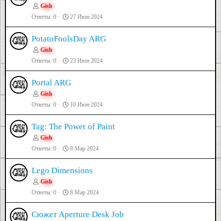
Gish
Ответы
0
27 Июн 2024
PotatoFoolsDay ARG
Gish
Ответы
0
23 Июн 2024
Portal ARG
Gish
Ответы
0
10 Июн 2024
Tag: The Power of Paint
Gish
Ответы
0
8 Мар 2024
Lego Dimensions
Gish
Ответы
0
8 Мар 2024
Сюжет Aperture Desk Job