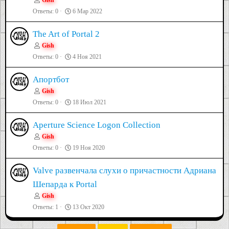
Gish
Ответы
0
6 Мар 2022
The Art of Portal 2
Gish
Ответы
0
4 Ноя 2021
Апортбот
Gish
Ответы
0
18 Июл 2021
Aperture Science Logon Collection
Gish
Ответы
0
19 Ноя 2020
Valve развенчала слухи о причастности Адриана
Шепарда к Portal
Gish
Ответы
1
13 Окт 2020