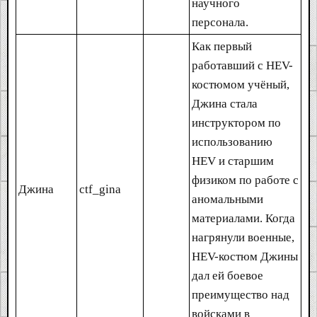
научного
персонала.
Как первый
работавший с HEV-
костюмом учёный,
Джина стала
инструктором по
использованию
HEV и старшим
физиком по работе с
Джина
ctf_gina
аномальными
материалами. Когда
нагрянули военные,
HEV-костюм Джины
дал ей боевое
преимущество над
войсками в