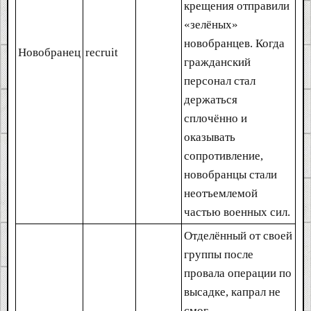
крещения отправили
«зелёных»
новобранцев. Когда
Новобранец
recruit
гражданский
персонал стал
держаться
сплочённо и
оказывать
сопротивление,
новобранцы стали
неотъемлемой
частью военных сил.
Отделённый от своей
группы после
провала операции по
высадке, капрал не
смог