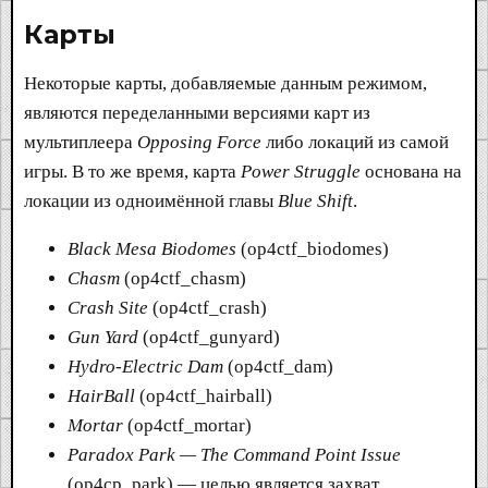
Карты​
Некоторые карты, добавляемые данным режимом,
являются переделанными версиями карт из
мультиплеера
Opposing Force
либо локаций из самой
игры. В то же время, карта
Power Struggle
основана на
локации из одноимённой главы
Blue Shift
.
Black Mesa Biodomes
(op4ctf_biodomes)
Chasm
(op4ctf_chasm)
Crash Site
(op4ctf_crash)
Gun Yard
(op4ctf_gunyard)
Hydro-Electric Dam
(op4ctf_dam)
HairBall
(op4ctf_hairball)
Mortar
(op4ctf_mortar)
Paradox Park — The Command Point Issue
(op4cp_park) — целью является захват