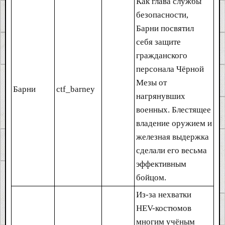
Как глава службы
безопасности,
Барни посвятил
себя защите
гражданского
персонала Чёрной
Мезы от
Барни
ctf_barney
нагрянувших
военных. Блестящее
владение оружием и
железная выдержка
сделали его весьма
эффективным
бойцом.
Из-за нехватки
HEV-костюмов
многим учёным