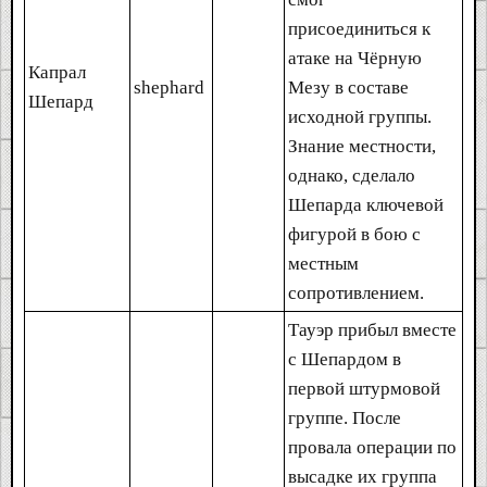
присоединиться к
атаке на Чёрную
Капрал
shephard
Мезу в составе
Шепард
исходной группы.
Знание местности,
однако, сделало
Шепарда ключевой
фигурой в бою с
местным
сопротивлением.
Тауэр прибыл вместе
с Шепардом в
первой штурмовой
группе. После
провала операции по
высадке их группа