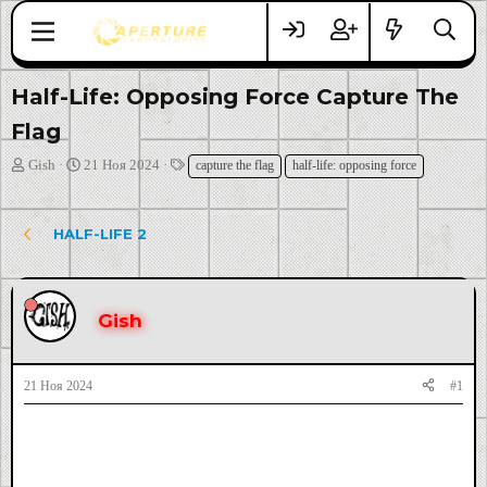
Half-Life: Opposing Force Capture The
Flag
А
Д
Т
Gish
21 Ноя 2024
capture the flag
half-life: opposing force
в
а
е
т
т
г
о
а
и
HALF-LIFE 2
р
н
т
а
е
ч
м
а
Gish
ы
л
а
21 Ноя 2024
#1