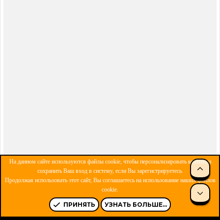
На данном сайте используются файлы cookie, чтобы персонализировать контент и
СВЕ
сохранить Ваш вход в систему, если Вы зарегистрируетесь.
Продолжая использовать этот сайт, Вы соглашаетесь на использование наших файлов
ОБРАТНАЯ СВЯЗЬ
УСЛОВИЯ И ПРАВИЛА
cookie.
СНИ
ПОЛИТИКА КОНФИДЕНЦИАЛЬНОСТИ
ПОМОЩЬ
R
S
ПРИНЯТЬ
УЗНАТЬ БОЛЬШЕ...
S