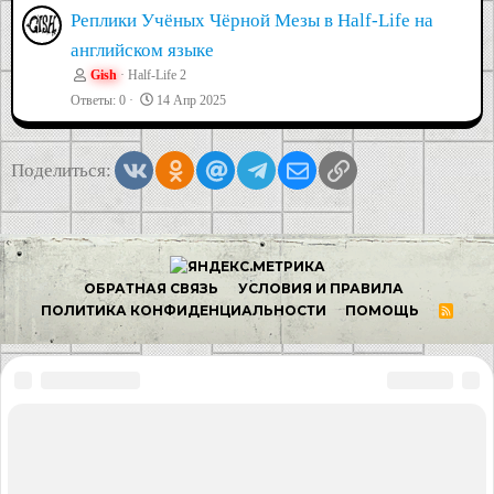
Реплики Учёных Чёрной Мезы в Half-Life на
английском языке
Gish
Half-Life 2
Ответы
0
14 Апр 2025
Vkontakte
Odnoklassniki
Mail.ru
Telegram
Электронная почта
Ссылка
Поделиться: